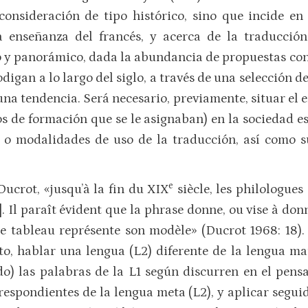
onsideración de tipo histórico, sino que incide en 
a enseñanza del francés, y acerca de la traducció
o y panorámico, dada la abundancia de propuestas con
digan a lo largo del siglo, a través de una selección d
una tendencia. Será necesario, previamente, situar el 
os de formación que se le asignaban) en la sociedad e
 o modalidades de uso de la traducción, así como su
e
ucrot, «jusqu’à la fin du XIX
siècle, les philologues
 Il paraît évident que la phrase donne, ou vise à don
 le tableau représente son modèle» (Ducrot 1968: 18). 
, hablar una lengua (L2) diferente de la lengua mate
do) las palabras de la L1 según discurren en el pens
rrespondientes de la lengua meta (L2), y aplicar segu