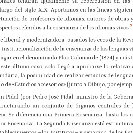
onales tendrán igualmente su repercusión en las 
largo del siglo XIX. Aportamos en las líneas siguie
tuación de profesores de idiomas, autores de obras y
2
spectos referidos a la enseñanza de los idiomas vivos.
e liberal y modernizadora, pa­sados los ecos de la Rev
 institucionalización de la enseñan­za de las lenguas v
lugar en el denominado Plan Calomarde (1824) y más t
ste último caso, solo llegó a aprobarse lo relativo a
daria, la posi­bilidad de realizar estudios de lengua
do de «Estudios accesorios» (junto a Dibujo, por ejem­pl
an Pidal (por Pedro José Pidal, ministro de la Gober
structuran­do un conjunto de órganos centrales de 
a. Se diferen­cia una Primera En­señanza, hasta los n
ra Enseñanza. La Segunda Enseñanza está estructurada e
a­blecimientos –los Institutos– y separada de los Es