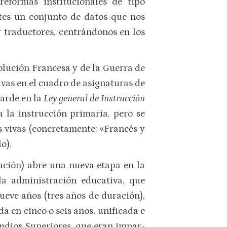
reformas institucionales de tipo
ntes un conjunto de datos que nos
 traductores, centrándonos en los
olución Francesa y de la Guer­ra de
ivas en el cuadro de asig­naturas de
arde en la
Ley general de Instrucción
 la ins­trucción primaria, pero se
s vivas (con­cretamente: «Francés y
o).
nación) abre una nueva etapa en la
la administración educativa, que
ueve años (tres años de duración),
n cinco o seis años, unifi­ca­da e
tudios Superiores, que eran impar­