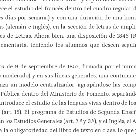
lece el estudio del francés dentro del cuadro regular d
(tres días por semana) y con una duración de una hora,
 (alemán e inglés), en la sec­ción de letras de ampli
es de Letras. Ahora bien, una dis­posición de 1846 (R.
ementa­ria, teniendo los alumnos que deseen seguir
ca
de 9 de septiembre de 1857, fir­mada por el min
mo moderado) y en sus líneas generales, una conti­nuac
za un modelo centralizador, agrupándose las compe
 Pública dentro del Ministerio de Fomento, separánd
eintroduce el estudio de las lenguas vivas dentro de l
(art. 15). El programa de Estudios de Segunda Enseñ
los Estudios Generales (art. 2.º y 3.º), y el Inglés, el
ura la obligatoriedad del libro de texto en clase. lo 