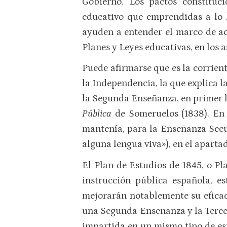
Gobierno. Los pactos constituci
educativo que empren­didas a lo 
ayuden a entender el marco de ac
Planes y Leyes educativas, en los a
Puede afirmarse que es la corrient
la Independencia, la que explica la
la Segunda Enseñanza, en primer 
Pública
de Some­ruelos (1838). En e
mantenía, para la Enseñan­za Secun
alguna lengua viva»), en el apar­ta
El Plan de Estudios de 1845, o Pl
instrucción pública española, e
mejorarán notablemente su eficaci
una Segun­da Enseñanza y la Terce
impartida en un mismo tipo de est