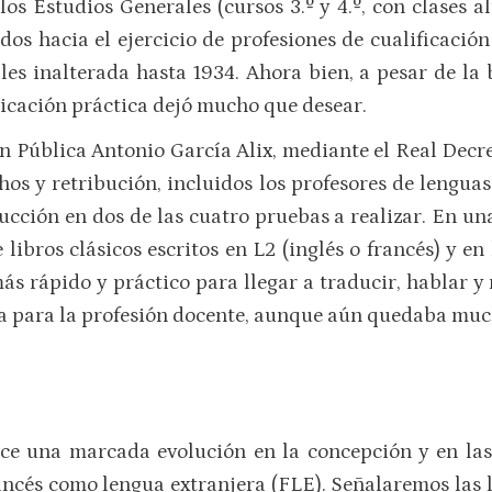
os Estudios Generales (cursos 3.º y 4.º, con clases a
ados hacia el ejercicio de profesiones de cualificació
les inalterada hasta 1934. Ahora bien, a pesar de la
plicación práctica dejó mucho que desear.
ón Pública Antonio García Alix, mediante el Real Decr
hos y retribución, incluidos los profesores de lengua
ucción en dos de las cuatro pruebas a realizar. En una
 libros clásicos escritos en L2 (inglés o francés) y e
más rápido y práctico para llegar a traducir, hablar 
ra para la profesión docente, aunque aún quedaba muc
duce una marcada evolución en la concepción y en las
ancés como lengua extranjera (FLE). Señalaremos las lí