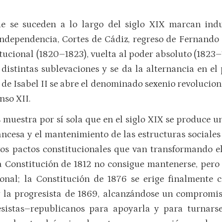
ue se suceden a lo largo del siglo XIX marcan in
Independencia, Cortes de Cádiz, regreso de Fernando
tucional (1820–1823), vuelta al poder absoluto (1823–
 distintas sublevaciones y se da la alternancia en el
de Isabel II se abre el denominado sexenio revoluciona
nso XII.
 muestra por sí sola que en el siglo XIX se produce u
ncesa y el mantenimiento de las estructuras sociales
os pactos constitucionales que van transformando e
Constitución de 1812 no consigue mantenerse, pero 
onal; la Con­stitución de 1876 se erige finalmente 
la progresista de 1869, al­canzándose un compromi­s
resistas–republicanos para apoyarla y para turnarse