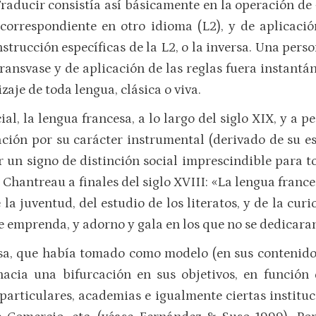
 Traducir consistía así básicamente en la operación de
 correspondiente en otro idioma (L2), y de aplicació
strucción específicas de la L2, o la inversa. Una per
ransvase y de aplicación de las reglas fuera instantá
aje de toda lengua, clásica o viva.
l, la lengua francesa, a lo largo del siglo XIX, y a pe
ción por su carácter instrumental (derivado de su es
r un signo de distinción social imprescindible para 
Chantreau a finales del siglo XVIII: «La lengua france
la juventud, del estudio de los literatos, y de la cur
e emprenda, y adorno y gala en los que no se dedicaran 
sa, que había tomado como modelo (en sus contenido
acia una bifurcación en sus objetivos, en función 
 particulares, academias e igualmente ciertas instit