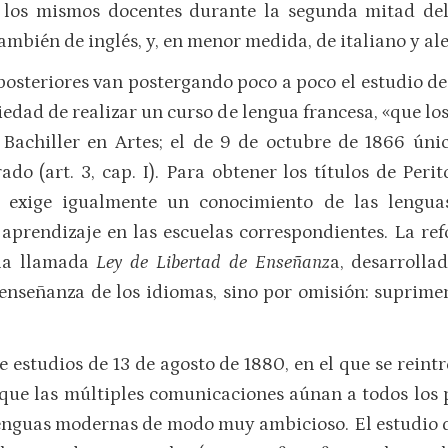
los mismos docentes durante la segunda mitad del s
también de inglés, y, en menor medida, de italiano y a
posteriores van postergando poco a poco el estudio de l
riedad de realizar un curso de lengua francesa, «que l
e Bachiller en Artes; el de 9 de octubre de 1866 ún
do (art. 3, cap. I). Para obtener los títulos de Per
 exige igualmente un conocimiento de las lenguas
aprendizaje en las escuelas correspondientes. La r
 la llamada
Ley de Libertad de Enseñanz
a, desarrolla
a enseñanza de los idiomas, sino por omisión: suprim
 estudios de 13 de agosto de 1880, en el que se reint
 que las múltiples comunicaciones aúnan a todos los 
 lenguas modernas de modo muy ambicioso. El estudio d