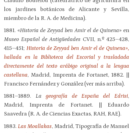
Claudio Boutelou (catedrátrico de agricultura en
los jardines botánicos de Alicante y Sevilla,
miembro de la R. A. de Medicina).
1881. «
Historia de Zeyyad ben Amir el de Quinena
» en
Museo Español de Antigüedades
CVII, n.º 425–428,
415–451;
Historia de Zeyyad ben Amir el de Quinena
»,
hallada en la Biblioteca del Escorial y trasladada
directamente del texto arábigo original a la lengua
castellana
, Madrid, Imprenta de Fortanet, 1882. ||
Francisco Fernández y González (ver más arriba).
1881–1889.
La
geografía de España del Edrisi
,
Madrid, Imprenta de Fortanet. || Eduardo
Saavedra (R. A. de Ciencias Exactas, RAH, RAE).
1883.
Las Moallakas
, Madrid, Tipografía de Manuel