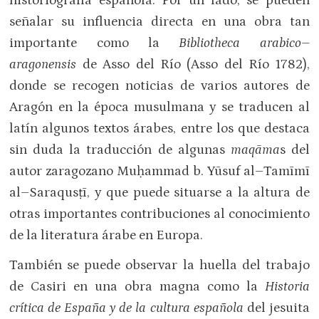
historiografía española. Por un lado, se pueden
señalar su influencia directa en una obra tan
importante como la
Bibliotheca arabico–
aragonensis
de Asso del Río (Asso del Río 1782),
donde se recogen noticias de varios autores de
Aragón en la época musulmana y se traducen al
latín algunos textos árabes, entre los que destaca
sin duda la traducción de algunas
maqāma
s del
autor zaragozano Muḥammad b. Yūsuf al–Tamīmī
al–Saraqusṭī, y que puede situarse a la altura de
otras importantes contribuciones al conocimiento
de la literatura árabe en Europa.
También se puede observar la huella del trabajo
de Casiri en una obra magna como la
Historia
crítica de España y de la cultura española
del jesuita