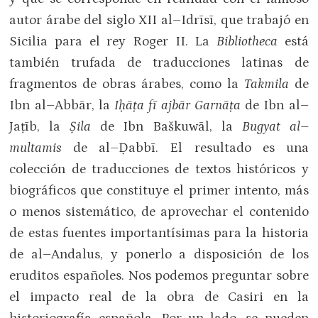
autor árabe del siglo XII al–Idrīsī, que trabajó en
Sicilia para el rey Roger II. La
Bibliotheca
está
también trufada de traducciones latinas de
fragmentos de obras árabes, como la
Takmila
de
Ibn al–Abbār, la
Iḥāṭa fī ajbār Garnāṭa
de Ibn al–
Jaṭīb, la
Ṣila
de Ibn Baškuwāl, la
Bugyat al–
multamis
de al–Ḍabbī. El resultado es una
colección de traducciones de textos históricos y
biográficos que constituye el primer intento, más
o menos sistemático, de aprovechar el contenido
de estas fuentes importantísimas para la historia
de al–Andalus, y ponerlo a disposición de los
eruditos españoles. Nos podemos preguntar sobre
el impacto real de la obra de Casiri en la