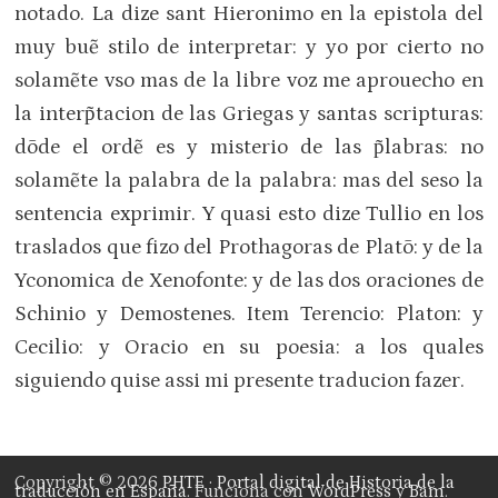
notado. La dize sant Hieronimo en la epistola del
muy buẽ stilo de interpretar: y yo por cierto no
solamẽte vso mas de la libre voz me aprouecho en
la interp̃tacion de las Griegas y santas scripturas:
dõde el ordẽ es y misterio de las p̃labras: no
solamẽte la palabra de la palabra: mas del seso la
sentencia exprimir. Y quasi esto dize Tullio en los
traslados que fizo del Prothagoras de Platõ: y de la
Yconomica de Xenofonte: y de las dos oraciones de
Schinio y Demostenes. Item Terencio: Platon: y
Cecilio: y Oracio en su poesia: a los quales
siguiendo quise assi mi presente traducion fazer.
Copyright © 2026
PHTE · Portal digital de Historia de la
traducción en España
. Funciona con
WordPress
y
Bam
.