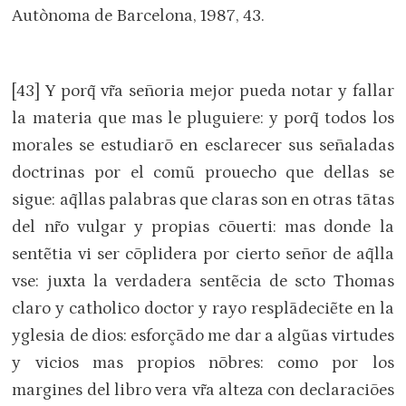
Autònoma de Barcelona, 1987, 43.
[43] Y porq̃ vr̃a señoria mejor pueda notar y fallar
la materia que mas le pluguiere: y porq̃ todos los
morales se estudiarõ en esclarecer sus señaladas
doctrinas por el comũ prouecho que dellas se
sigue: aq̃llas palabras que claras son en otras tãtas
del nr̃o vulgar y propias cõuerti: mas donde la
sentẽtia vi ser cõplidera por cierto señor de aq̃lla
vse: juxta la verdadera sentẽcia de scto Thomas
claro y catholico doctor y rayo resplãdeciẽte en la
yglesia de dios: esforçãdo me dar a algũas virtudes
y vicios mas propios nõbres: como por los
margines del libro vera vr̃a alteza con declaraciões