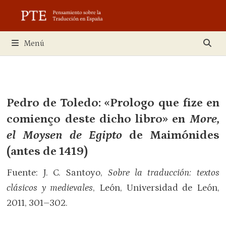
Saltar
al
contenido
Menú
Pedro de Toledo: «Prologo que fize en
comienço deste dicho libro» en
More,
el Moysen de Egipto
de Maimónides
(antes de 1419)
Fuente: J. C. Santoyo,
Sobre la traducción: textos
clásicos y medievales
, León, Universidad de León,
2011, 301–302.