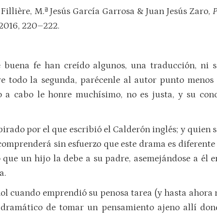
Fillière, M.ª Jesús García Garrosa & Juan Jesús Zaro,
P
 2016, 220–222.
 buena fe han creído algunos, una traducción, ni 
re todo la segunda, parécenle al autor punto menos 
do a cabo le honre muchísimo, no es justa, y su co
irado por el que escribió el Calderón inglés; y quien 
comprenderá sin esfuerzo que este drama es diferente 
 que un hijo la debe a su padre, asemejándose a él e
a.
ol cuando emprendió su penosa tarea (y hasta ahora n
 dramático de tomar un pensamiento ajeno allí dond