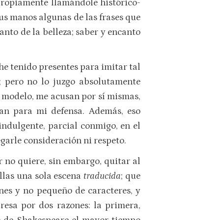
r propiamente llamándole histórico-
 sus manos algunas de las frases que
anto de la belleza; saber y encanto
e tenido presentes para imitar tal
o; pero no lo juzgo absolutamente
de modelo, me acusan por sí mismas,
ían para mi defensa. Además, eso
 indulgente, parcial conmigo, en el
egarle consideración ni respeto.
 no quiere, sin embargo, quitar al
ellas una sola escena
traducida
; que
es y no pequeño de caracteres, y
presa por dos razones: la primera,