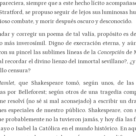
areciera, siempre que a este hecho lícito acompañase 
tratford, se propuso seguir de lejos sus luminosas hu
orioso combate, y morir después oscuro y desconocido.
dar y corregir un poema de tal valía, propósito es 
 más inverosímil. Digno de execración eterna, y aún
con su pincel las sublimes líneas de la
Concepción
de M
al recordar el divino lienzo del inmortal sevillano?, 
ello censura?
amlet
, que Shakespeare tomó, según unos, de las
cas por Belleforest; según otros de una tragedia c
 me resolví (no sé si mal aconsejado) a escribir un dr
nes especiales de nuestro público. Shakespeare, con 
e probablemente no la tuvieron jamás, y hoy día las f
layo o Isabel la Católica en el mundo histórico. En aq