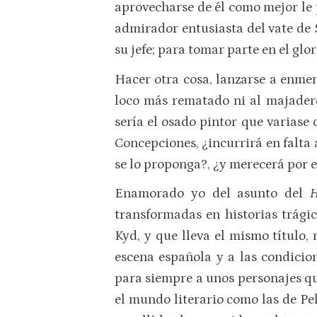
aprovecharse de él como mejor le p
admirador entusiasta del vate de S
su jefe; para tomar parte en el gl
Hacer otra cosa, lanzarse a enmen
loco más rematado ni al majadero
sería el osado pintor que variase 
Concepciones, ¿incurrirá en falta 
se lo proponga?, ¿y merecerá por 
Enamorado yo del asunto del
H
transformadas en historias trági
Kyd, y que lleva el mismo título,
escena española y a las condicio
para siempre a unos personajes qu
el mundo literario como las de Pe