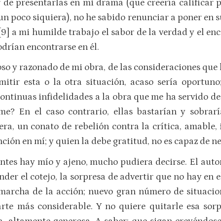
tar de presentarlas en mi drama (que creería califica
e un poco siquiera), no he sabido renunciar a poner en
] a mi humilde trabajo el sabor de la verdad y el enc
drían encontrarse en él.
o y razonado de mi obra, de las consideraciones que h
omitir esta o la otra situación, acaso sería oportun
 continuas infidelidades a la obra que me ha servido 
e? En el caso contrario, ellas bastarían y sobrar
era, un conato de rebelión contra la crítica, amable,
ción en mí; y quien la debe gratitud, no es capaz de n
entes hay mío y ajeno, mucho pudiera decirse. El autor
der el cotejo, la sorpresa de advertir que no hay en 
marcha de la acción; nuevo gran número de situacion
arte más considerable. Y no quiere quitarle esa sor