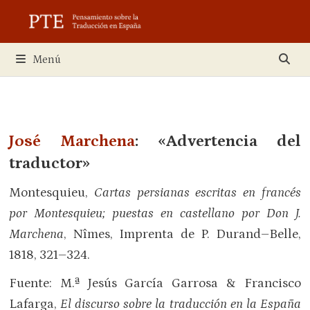
Saltar
al
contenido
Menú
José Marchena
: «Advertencia del
traductor»
Montesquieu,
Cartas persianas escritas en francés
por Montesquieu; puestas en castellano por Don J.
Marchena
, Nîmes, Imprenta de P. Durand–Belle,
1818, 321–324.
Fuente: M.ª Jesús García Garrosa & Francisco
Lafarga,
El discurso sobre la traducción en la España