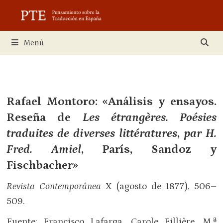
Saltar
al
contenido
Menú
Rafael Montoro: «Análisis y ensayos.
Reseña de
Les étrangères. Poésies
traduites de diverses littératures
,
par H.
Fred. Amiel
, París, Sandoz y
Fischbacher»
Revista Contemporánea
X (agosto de 1877), 506–
509.
Fuente: Francisco Lafarga, Carole Fillière, M.ª