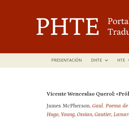
Saltar
al
contenido
PRESENTACIÓN
DHTE
HTE
Vicente Wenceslao Querol:
«
Pró
James McPherson,
Gaul. Poema de 
Hugo, Young, Ossian, Gautier, Lamarti