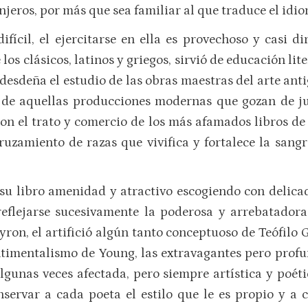
njeros, por más que sea familiar al que traduce el idi
difícil, el ejercitarse en ella es provechoso y casi d
los clásicos, latinos y griegos, sirvió de educación lit
 desdeña el estudio de las obras maestras del arte an
s de aquellas producciones modernas que gozan de j
con el trato y comercio de los más afamados libros de 
 cruzamiento de razas que vivifica y fortalece la san
su libro amenidad y atractivo escogiendo con delicad
reflejarse sucesivamente la poderosa y arrebatador
Byron, el artifició algún tanto conceptuoso de Teófilo
timentalismo de Young, las extravagantes pero profun
algunas veces afectada, pero siempre artística y poét
servar a cada poeta el estilo que le es propio y a c