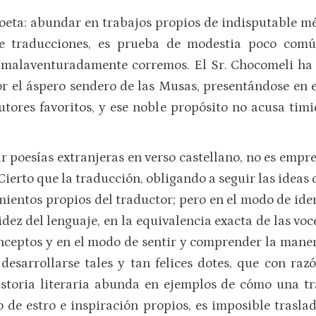
 poeta: abundar en trabajos propios de indisputable mé
e traducciones, es prueba de modestia poco comú
] malaventuradamente corremos. El Sr. Chocomeli ha
r el áspero sendero de las Musas, presentándose en e
utores favoritos, y ese noble propósito no acusa timi
ar poesías extranjeras en verso castellano, no es emp
ierto que la traducción, obligando a seguir las ideas 
ientos propios del traductor; pero en el modo de iden
idez del lenguaje, en la equivalencia exacta de las voce
conceptos y en el modo de sentir y comprender la maner
sarrollarse tales y tan felices dotes, que con razó
historia literaria abunda en ejemplos de cómo una t
 de estro e inspiración propios, es imposible trasla