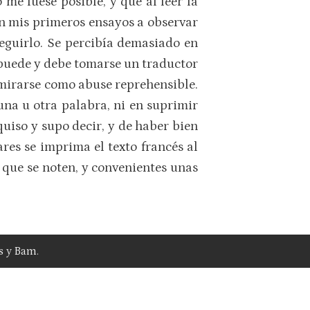
 me fuese posible, y que al leer la
en mis primeros ensayos a observar
eguirlo. Se percibía demasiado en
 puede y debe tomarse un traductor
a mirarse como abuse reprehensible.
una u otra palabra, ni en suprimir
uiso y supo decir, y de haber bien
res se imprima el texto francés al
s que se noten, y convenientes unas
s
y
Bam
.