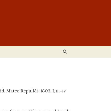
id, Mateo Repullés, 1803, I,
III–IV.