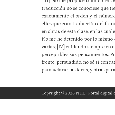
[
III
] No me propuse traducir el
T
traducción no se conociese que ti
exactamente el orden y el número
ellos que eran traducción del fra
en obras de esta clase, en las cua
No me he detenido por lo mismo en
varias; [
IV
] cuidando siempre en c
perceptibles sus pensamientos. Po
frente, persuadido, no sé si con r
para aclarar las ideas, y otras par
Copyright © 2026
PHTE · Portal digital