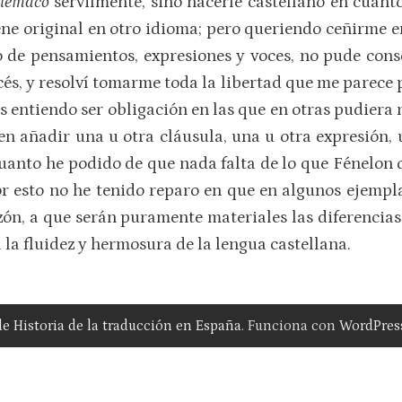
elémaco
servilmente, sino hacerle castellano en cuanto
ene original en otro idioma; pero queriendo ceñirme 
 de pensamientos, expresiones y voces, no pude cons
ncés, y resolví tomarme toda la libertad que me parece
les entiendo ser obligación en las que en otras pudier
 añadir una u otra cláusula, una u otra expresión, 
uanto he podido de que nada falta de lo que Fénelon q
r esto no he tenido reparo en que en algunos ejempla
azón, a que serán puramente materiales las diferencia
a la fluidez y hermosura de la lengua castellana.
 de Historia de la traducción en España
. Funciona con
WordPres