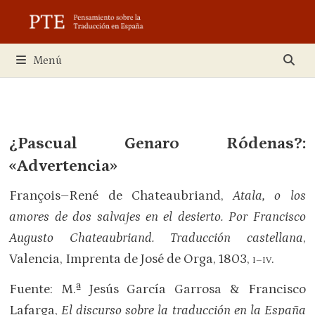
Saltar
al
contenido
Menú
¿Pascual Genaro Ródenas?:
«Advertencia»
François–René de Chateaubriand,
Atala, o los
amores de dos salvajes en el desierto. Por Francisco
Augusto Chateaubriand. Traducción castellana
,
Valencia, Imprenta de José de Orga, 1803,
.
I–IV
Fuente: M.ª Jesús García Garrosa & Francisco
Lafarga,
El discurso sobre la traducción en la España