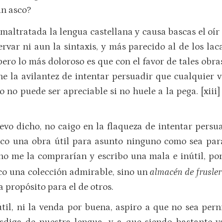
in asco?
 maltratada la lengua castellana y causa bascas el oí
servar ni aun la sintaxis, y más parecido al de los la
ero lo más doloroso es que con el favor de tales obra
ne la avilantez de intentar persuadir que cualquier v
o no puede ser apreciable si no huele a la pega. [xiii
levo dicho, no caigo en la flaqueza de intentar pers
ezco una obra útil para asunto ninguno como sea para
no me la comprarían y escribo una mala e inútil, po
zco una colección admirable, sino un
almacén de frusler
a propósito para el de otros.
il, ni la venda por buena, aspiro a que no sea pern