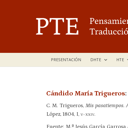
Saltar
al
contenido
PRESENTACIÓN
DHTE
HTE
Cándido María Trigueros
C. M. Trigueros,
Mis pasatiempos. A
López, 1804, I,
.
V–XXIV
Fuente: M.ª Jesús García Garrosa