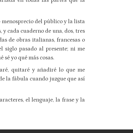
riada en todas las partes que la
 menosprecio del público y la lista
, y cada cuaderno de una, dos, tres
as de obras italianas, francesas o
el siglo pasado al presente; ni me
ué sé yo qué más cosas.
daré, quitaré y añadiré lo que me
 de la fábula cuando juzgue que así
racteres, el lenguaje, la frase y la