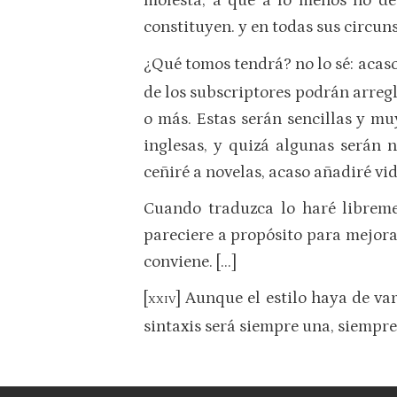
molesta, a que a lo menos no de
constituyen. y en todas sus circuns
¿Qué tomos tendrá? no lo sé: acaso 
de los subscriptores podrán arregl
o más. Estas serán sencillas y mu
inglesas, y quizá algunas serán n
ceñiré a novelas, acaso añadiré vi
Cuando traduzca lo haré libremen
pareciere a propósito para mejorar
conviene. […]
[
] Aunque el estilo haya de var
XXIV
sintaxis será siempre una, siempre