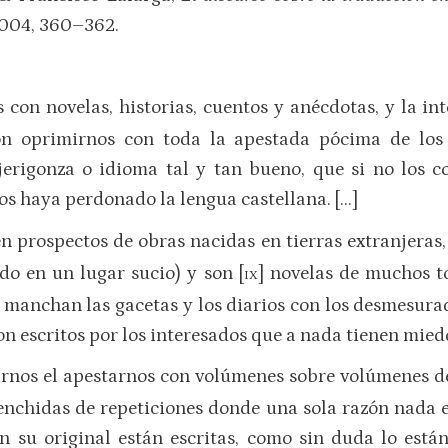
2004, 360–362.
 con novelas, historias, cuentos y anécdotas, y la in
n oprimirnos con toda la apestada pócima de los 
erigonza o idioma tal y tan bueno, que si no los co
ios haya perdonado la lengua castellana. […]
en prospectos de obras nacidas en tierras extranjeras
o en un lugar sucio) y son [
] novelas de muchos 
IX
 manchan las gacetas y los diarios con los desmesura
on escritos por los interesados que a nada tienen miedo 
tirnos el apestarnos con volúmenes sobre volúmenes d
henchidas de repeticiones donde una sola razón nada 
n su original están escritas, como sin duda lo están