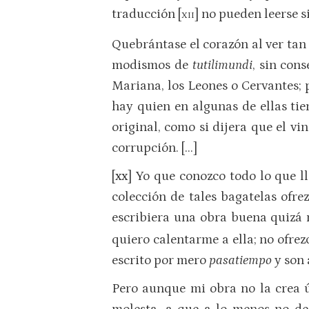
traducción [
] no pueden leerse s
XII
Quebrántase el corazón al ver tan
modismos de
tutilimundi
, sin con
Mariana, los Leones o Cervantes; p
hay quien en algunas de ellas tie
original, como si dijera que el vin
corrupción. […]
[xx] Yo que conozco todo lo que l
colección de tales bagatelas ofr
escribiera una obra buena quizá 
quiero calentarme a ella; no ofre
escrito por mero
pasatiempo
y son 
Pero aunque mi obra no la crea út