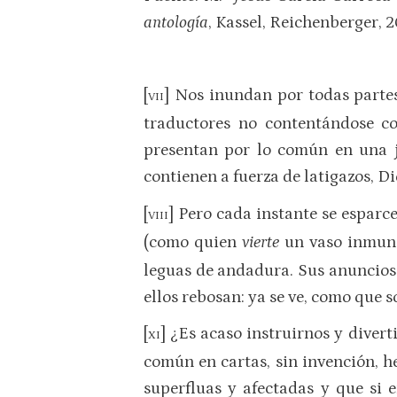
antología
, Kassel, Reichenberger, 
[
] Nos inundan por todas partes
VII
traductores no contentándose co
presentan por lo común en una j
contienen a fuerza de latigazos, D
[
] Pero cada instante se esparc
VIII
(como quien
vierte
un vaso inmund
leguas de andadura. Sus anuncios
ellos rebosan: ya se ve, como que s
[
] ¿Es acaso instruirnos y diver
XI
común en cartas, sin invención, 
superfluas y afectadas y que si e