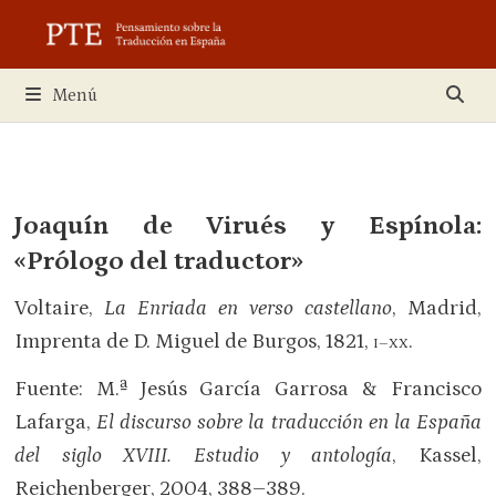
Saltar
al
contenido
Menú
Joaquín de Virués y Espínola:
«Prólogo del traductor»
Voltaire,
La Enriada en verso castellano
, Madrid,
Imprenta de D. Miguel de Burgos, 1821,
.
I–XX
Fuente: M.ª Jesús García Garrosa & Francisco
Lafarga,
El discurso sobre la traducción en la España
del siglo XVIII. Estudio y antología
, Kassel,
Reichenberger, 2004, 388–389.