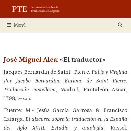
Saltar
al
contenido
Menú
José Miguel Alea
: «El traductor»
Jacques Bernardin de Saint–Pierre,
Pablo y Virginia
Por Jacobo Bernardino Enrique de Saint Pierre.
Traducción castellana
, Madrid, Pantaleón Aznar,
1798,
i–xxii
.
Fuente: M.ª Jesús García Garrosa & Francisco
Lafarga,
El discurso sobre la traducción en la España
del siglo XVIII. Estudio y antología
, Kassel,