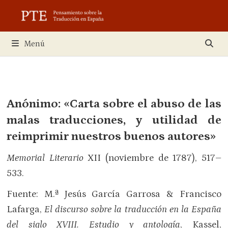
Saltar
al
contenido
Menú
Anónimo: «Carta sobre el abuso de las
malas traducciones, y utilidad de
reimprimir nuestros buenos autores»
Memorial Literario
XII (noviembre de 1787), 517–
533.
Fuente: M.ª Jesús García Garrosa & Francisco
Lafarga,
El discurso sobre la traducción en la España
del siglo XVIII. Estudio y antología
, Kassel,