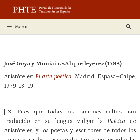
Saltar
al
contenido
Menú
José Goya y Muniain:
«
Al que leyere
»
(1798)
Aristóteles:
El arte poética
, Madrid, Espasa–Calpe,
1979, 13–19.
[13] Pues que todas las naciones cultas han
traducido en su lengua vulgar la
Poética
de
Aristóteles, y los poetas y escritores de todos los
tiempos se han esmerado tanto en estudiarla,