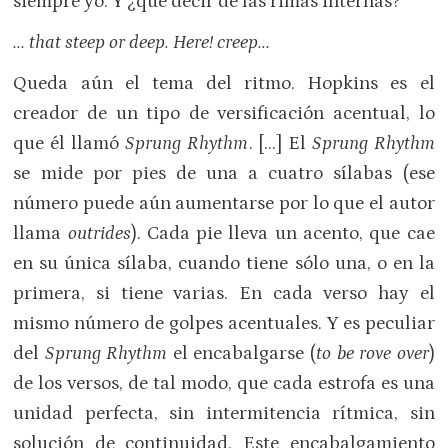
siempre yo. Y ¿qué decir de las rimas internas?
… that steep or deep. Here! creep…
Queda aún el tema del ritmo. Hopkins es el
creador de un tipo de versificación acentual, lo
que él llamó
Sprung Rhythm
. […] El
Sprung Rhythm
se mide por pies de una a cuatro sílabas (ese
número puede aún aumentarse por lo que el autor
llama
outrides
). Cada pie lleva un acento, que cae
en su única sílaba, cuando tiene sólo una, o en la
primera, si tiene varias. En cada verso hay el
mismo número de golpes acentuales. Y es peculiar
del
Sprung Rhythm
el encabalgarse (
to be rove over
)
de los versos, de tal modo, que cada estrofa es una
unidad perfecta, sin intermitencia rítmica, sin
solución de continuidad. Este encabalgamiento