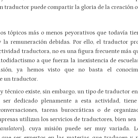
 traductor puede compartir la gloria de la creación o
 los tópicos más o menos peyorativos que todavía ti
 la remuneración debidas. Por ello, el traductor pro
ctividad traductora, no es una figura frecuente más q
todidactismo a que fuerza la inexistencia de escuelas
usión, ya hemos visto que no basta el conocimi
e un traductor.
y técnico existe, sin embargo, un tipo de traductor en
a ser dedicado plenamente a esta actividad, tien
conversaciones, tareas burocráticas o de organiza
presas utilizan los servicios de traductores, bien se
ranslators
), cuya misión puede ser muy variada. L
 que ser expertos en las materias que traducen y po