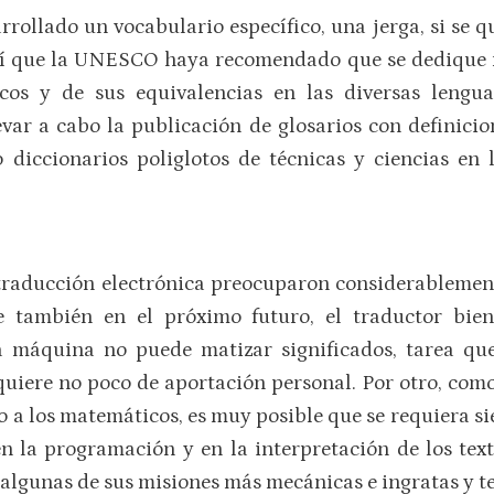
rollado un vocabulario específico, una jerga, si se q
ahí que la UNESCO haya recomendado que se dedique m
cos y de sus equivalencias en las diversas lengu
evar a cabo la publicación de glosarios con definicio
o diccionarios poliglotos de técnicas y ciencias en
traducción electrónica preocuparon considerablement
 también en el próximo futuro, el traductor bien
 la máquina no puede matizar significados, tarea qu
uiere no poco de aportación personal. Por otro, com
o a los matemáticos, es muy posible que se requiera s
n la programación y en la interpretación de los te
e algunas de sus misiones más mecánicas e ingratas y t