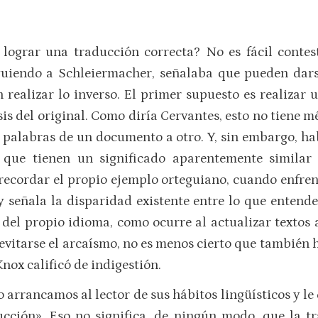
 lograr una traducción correcta? No es fácil contest
iguiendo a Schleiermacher, señalaba que pueden dars
n realizar lo inverso. El primer supuesto es realizar
s del original. Como diría Cervantes, esto no tiene mé
 palabras de un documento a otro. Y, sin embargo, hab
s que tienen un significado aparentemente similar
a recordar el propio ejemplo orteguiano, cuando enfr
y señala la disparidad existente entre lo que entend
del propio idioma, como ocurre al actualizar textos
 evitarse el arcaísmo, no es menos cierto que también 
Knox calificó de indigestión.
 arrancamos al lector de sus hábitos lingüísticos y l
ucción». Eso no significa, de ningún modo, que la t