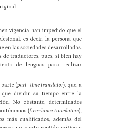
riginal.
enen vigencia han impedido que el
fesional, es decir, la persona que
ue en las sociedades desarrolladas.
 de traductores, pues, si bien hay
ento de lenguas para realizar
 parte (
part–time translator
), que, a
e que dividir su tiempo entre la
ción. No obstante, determinados
a autónomos (
free–lance translators
),
os más cualificados, además del
seer un cierto sentido crítico y