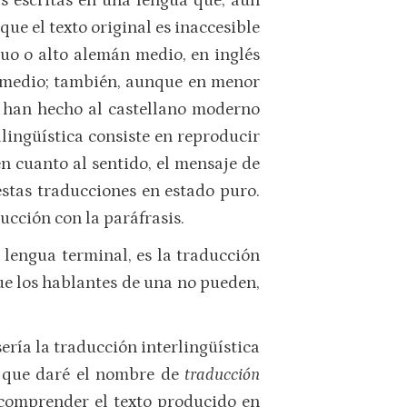
s escritas en una lengua que, aun
ue el texto original es inaccesible
guo o alto alemán medio, en inglés
és medio; también, aunque en menor
 han hecho al castellano moderno
lingüística consiste en reproducir
n cuanto al sentido, el mensaje de
estas traducciones en estado puro.
cción con la paráfrasis.
 lengua terminal, es la traducción
 que los hablantes de una no pueden,
ería la traducción interlingüística
a que daré el nombre de
traducción
y comprender el texto producido en