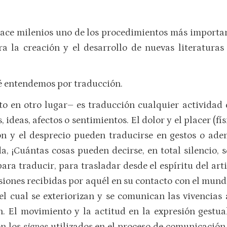
hace milenios uno de los procedimientos más importa
ra la creación y el desarrollo de nuevas literaturas
é entendemos por traducción.
o en otro lugar– es traducción cualquier actividad 
 ideas, afectos o sentimientos. El dolor y el placer (fís
ión y el desprecio pueden traducirse en gestos o ade
a, ¡Cuántas cosas pueden decirse, en total silencio, 
para traducir, para trasladar desde el espíritu del ar
esiones recibidas por aquél en su contacto con el mund
l cual se exteriorizan y se comunican las vivencias ar
n. El movimiento y la actitud en la expresión gestual
on los
signos
utilizados en el proceso de comunicación 