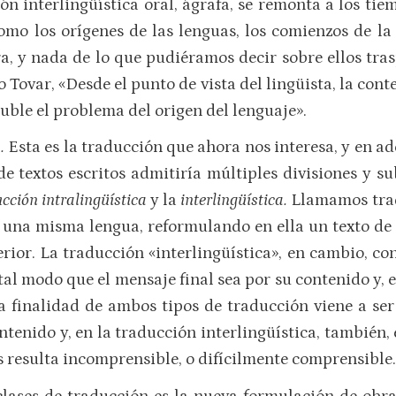
ón interlingüística oral, ágrafa, se remonta a los ti
mo los orígenes de las lenguas, los comienzos de la
 y nada de lo que pudiéramos decir sobre ellos traspa
Tovar, «Desde el punto de vista del lingüista, la conte
uble el problema del origen del lenguaje».
a.
Esta es la traducción que ahora nos interesa, y en 
e textos escritos admitiría múltiples divisiones y su
cción intralingüística
y la
interlingüística.
Llamamos trad
e una misma lengua, reformulando en ella un texto d
erior. La traducción «interlingüística», en cambio, co
tal modo que el mensaje final sea por su contenido y, e
a finalidad de ambos tipos de traducción viene a se
nido y, en la traducción interlingüística, también, en
s resulta incomprensible, o difícilmente comprensible.