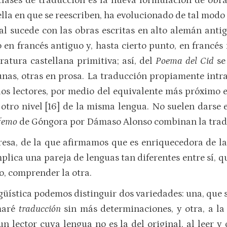
lases de traducción es la nueva formulación de obra
a en que se reescriben, ha evolucionado de tal modo q
Tal sucede con las obras escritas en alto alemán anti
o en francés antiguo y, hasta cierto punto, en franc
ratura castellana primitiva; así, del
Poema del Cid
se
 unas, otras en prosa. La traducción propiamente intra
 los lectores, por medio del equivalente más próximo e
 otro nivel [16] de la misma lengua. No suelen darse 
ifemo
de Góngora por Dámaso Alonso combinan la tradu
esa, de la que afirmamos que es enriquecedora de la
implica una pareja de lenguas tan diferentes entre sí,
o, comprender la otra.
üística podemos distinguir dos variedades: una, que s
amaré
traducción
sin más determinaciones, y otra, a l
n lector cuya lengua no es la del original, al leer 