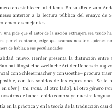
imero en establecer tal dilema. En su «Rede zum And
eses anterior a la lectura pública del ensayo de S
entemente semejantes:
: una pide que el autor de la nación extranjera sea traído 
ra, por el contrario, exige que seamos nosotros quienes nos
era de hablar, a sus peculiaridades.
ealidad, nuevo. Herder presenta la distinción entr
Man hat längst eine zweifache Art der Uebersetzung v
ancial con Schleiermacher y con Goethe– procura traer 
 posible, con los sonidos de las expresiones. Se le
o en
über
[
= tra, trans,
‘al otro lado’]. El otro género
tra
a nosotros de haber tenido como suya nuestra lengua».
tía en la práctica y en la teoría de la traducción casi