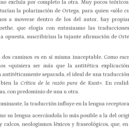
no excluía por completo la otra. Muy pocos teóricos
tarían la polarización de Ortega, para quien «sólo c
amos a moverse dentro de los del autor, hay propi
ethe, que elogia con entusiasmo las traduccion
a opuesta, suscribirían la tajante afirmación de Ort
s dos caminos es en sí misma inaceptable, Como escr
os «quisiera ser más que la antitética explicació
ntitéticamente separada, el ideal de una traducción 
o bien la
Crítica de la razón pura
de Kant». En realid
as, con predominio de una u otra.
minante, la traducción influye en la lengua receptora,
zar su lengua acercándola lo más posible a la del orig
 calcos, neologismos léxicos y fraseológicos, que, 