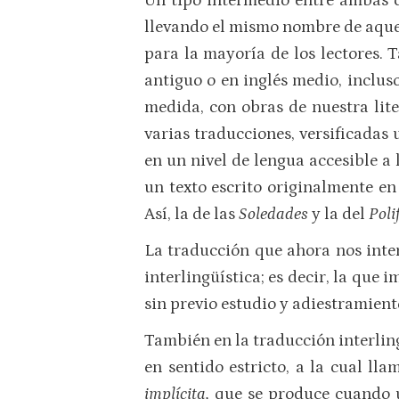
Un tipo intermedio entre ambas c
llevando el mismo nombre de aquell
para la mayoría de los lectores. 
antiguo o en inglés medio, inclus
medida, con obras de nuestra lite
varias traducciones, versificadas
en un nivel de lengua accesible a
un texto escrito originalmente en
Así, la de las
Soledades
y la del
Pol
La traducción que ahora nos inter
interlingüística; es decir, la que 
sin previo estudio y adiestramient
También en la traducción interling
en sentido estricto, a la cual ll
implícita,
que se produce cuando u