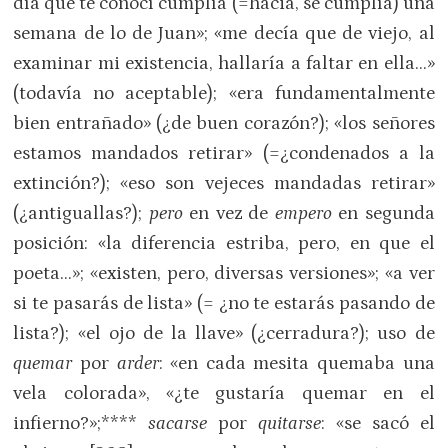
día que te conocí cumplía (=hacia, se cumplía) una
semana de lo de Juan»; «me decía que de viejo, al
examinar mi existencia, hallaría a faltar en ella…»
(todavía no aceptable); «era fundamentalmente
bien entrañado» (¿de buen corazón?); «los señores
estamos mandados retirar» (=¿condenados a la
extinción?); «eso son vejeces mandadas retirar»
(¿antiguallas?);
pero
en vez de
empero
en segunda
posición: «la diferencia estriba, pero, en que el
poeta…»; «existen, pero, diversas versiones»; «a ver
si te pasarás de lista» (= ¿no te estarás pasando de
lista?); «el ojo de la llave» (¿cerradura?); uso de
quemar
por
arder
: «en cada mesita quemaba una
vela colorada», «¿te gustaría quemar en el
infierno?»;****
sacarse
por
quitarse
: «se sacó el