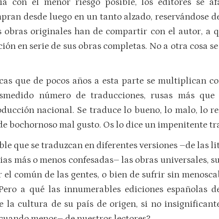
ia con el menor riesgo posible, los editores se a
ran desde luego en un tanto alzado, reservándose de
s obras originales han de compartir con el autor, a q
ción en serie de sus obras completas. No a otra cosa se
ecas que de pocos años a esta parte se multiplican c
esmedido número de traducciones, rusas más que
ducción nacional. Se traduce lo bueno, lo malo, lo re
 de bochornoso mal gusto. Os lo dice un impenitente tr
ble que se traduzcan en diferentes versiones –de las l
opias más o menos confesadas– las obras universales, s
 el común de las gentes, o bien de sufrir sin menosca
 ¿Pero a qué las innumerables ediciones españolas d
a cultura de su país de origen, si no insignificante
 cuando menos– de nuestros lectores?