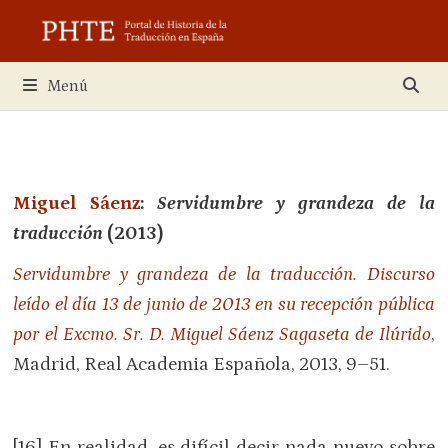
Saltar
al
contenido
Menú
Miguel Sáenz
:
Servidumbre y grandeza de la
traducción
(2013)
Servidumbre y grandeza de la traducción. Discurso
leído el día 13 de junio de 2013 en su recepción pública
por el Excmo. Sr. D. Miguel Sáenz Sagaseta de Ilúrido
,
Madrid, Real Academia Española, 2013, 9–51.
[16] En realidad, es difícil decir nada nuevo sobre