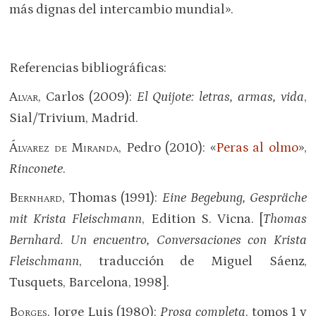
más dignas del intercambio mundial».
Referencias bibliográficas:
Alvar
, Carlos (2009):
El Quijote: letras, armas, vida
,
Sial/Trivium, Madrid.
Álvarez de Miranda
, Pedro (2010): «
Peras al olmo
»,
Rinconete
.
Bernhard
, Thomas (1991):
Eine Begebung, Gespräche
mit Krista Fleischmann
, Edition S. Vicna. [
Thomas
Bernhard.
Un encuentro, Conversaciones con Krista
Fleischmann
, traducción de Miguel Sáenz,
Tusquets, Barcelona, 1998].
Borges
, Jorge Luis (1980):
Prosa completa
, tomos 1 y