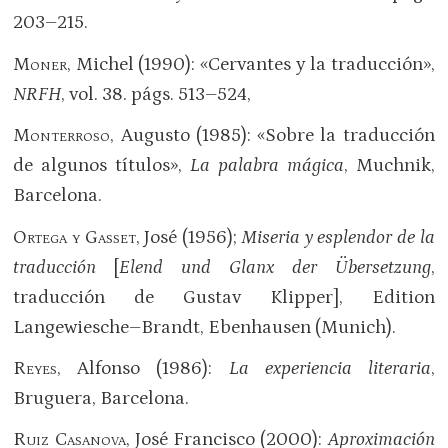
203–215.
Moner
, Michel (1990): «Cervantes y la traducción»,
NRFH
, vol. 38. págs. 513–524,
Monterroso
, Augusto (1985): «Sobre la traducción
de algunos títulos»,
La palabra mágica
, Muchnik,
Barcelona.
Ortega y Gasset
, José (1956);
Miseria y esplendor de la
traducción
[
Elend und Glanx der Übersetzung
,
traducción de Gustav Klipper], Edition
Langewiesche–Brandt, Ebenhausen (Munich).
Reyes
, Alfonso (1986):
La experiencia
literaria
,
Bruguera, Barcelona.
Ruiz Casanova
, José Francisco (2000):
Aproximación