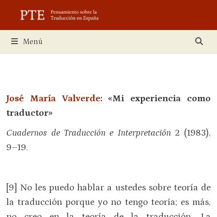
Saltar
al
contenido
Menú
José María Valverde
: «Mi experiencia como
traductor»
Cuadernos de Traducción e Interpretación
2 (1983),
9–19.
[9] No les puedo hablar a ustedes sobre teoría de
la traducción porque yo no tengo teoría; es más,
no creo en la teoría de la traducción. La