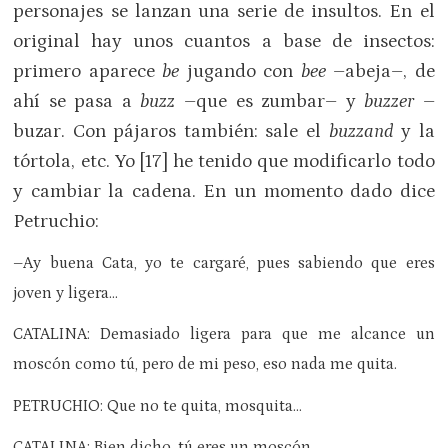
personajes se lanzan una serie de insultos. En el
original hay unos cuantos a base de insectos:
primero aparece
be
jugando con
bee
–abeja–, de
ahí se pasa a
buzz
–que es zumbar– y
buzzer
–
buzar. Con pájaros también: sale el
buzzand
y la
tórtola, etc. Yo [17] he tenido que modificarlo todo
y cambiar la cadena. En un momento dado dice
Petruchio:
–Ay buena Cata, yo te cargaré, pues sabiendo que eres
joven y ligera…
CATALINA: Demasiado ligera para que me alcance un
moscón como tú, pero de mi peso, eso nada me quita.
PETRUCHIO: Que no te quita, mosquita…
CATALINA: Bien dicho, tú eres un moscón.