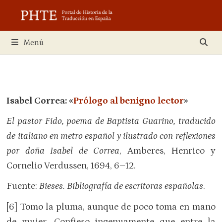
Saltar
al
contenido
Menú
Isabel Correa: «
Prólogo al benigno lector
»
El pastor Fido, poema de Baptista Guarino, traducido
de italiano en metro español y ilustrado con reflexiones
por doña Isabel de Correa
, Amberes, Henrico y
Cornelio Verdussen, 1694, 6–12.
Fuente:
Bieses.
Bibliografía de escritoras españolas
.
[6] Tomo la pluma, aunque de poco toma en mano
de mujer. Confieso ingenuamente que entre la