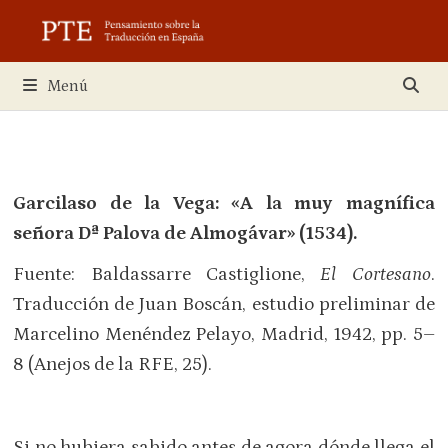
Saltar
al
contenido
Menú
Garcilaso de la Vega:
«
A la muy magnífica
señora Dª Palova de Almogávar
»
(1534).
Fuente: Baldassarre Castiglione,
El Cortesano
.
Traducción de Juan Boscán, estudio preliminar de
Marcelino Menéndez Pelayo, Madrid, 1942, pp. 5–
8 (Anejos de la RFE, 25).
Si no hubiera sabido antes de agora dónde llega el