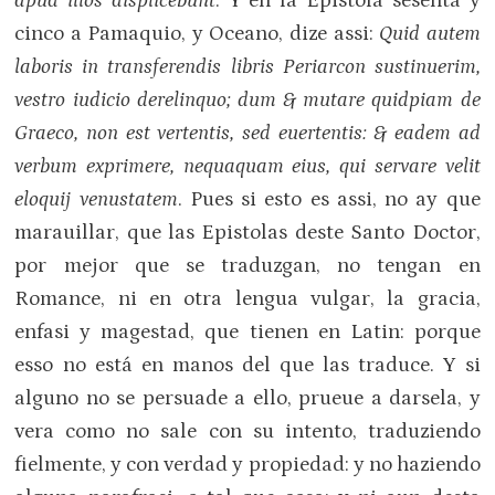
apud illos displicebunt
. Y en la Epistola sesenta y
cinco a Pamaquio, y Oceano, dize assi:
Quid autem
laboris in transferendis libris Periarcon sustinuerim,
vestro iudicio derelinquo; dum & mutare quidpiam de
Graeco, non est vertentis, sed euertentis: & eadem ad
verbum exprimere, nequaquam eius, qui servare velit
eloquij venustatem
. Pues si esto es assi, no ay que
marauillar, que las Epistolas deste Santo Doctor,
por mejor que se traduzgan, no tengan en
Romance, ni en otra lengua vulgar, la gracia,
enfasi y magestad, que tienen en Latin: porque
esso no está en manos del que las traduce. Y si
alguno no se persuade a ello, prueue a darsela, y
vera como no sale con su intento, traduziendo
fielmente, y con verdad y propiedad: y no haziendo