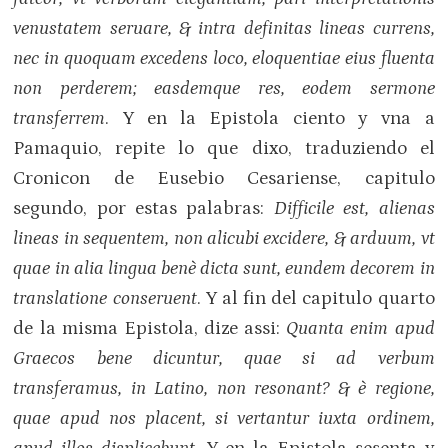
venustatem seruare, & intra definitas lineas currens,
nec in quoquam excedens loco, eloquentiae eius fluenta
non perderem; easdemque res, eodem sermone
transferrem
. Y en la Epistola ciento y vna a
Pamaquio, repite lo que dixo, traduziendo el
Cronicon de Eusebio Cesariense, capitulo
segundo, por estas palabras:
Difficile est, alienas
lineas in sequentem, non alicubi excidere, & arduum, vt
quae in alia lingua benè dicta sunt, eundem decorem in
translatione conseruent
. Y al fin del capitulo quarto
de la misma Epistola, dize assi:
Quanta enim apud
Graecos bene dicuntur, quae si ad verbum
transferamus, in Latino, non resonant? & è regione,
quae apud nos placent, si vertantur iuxta ordinem,