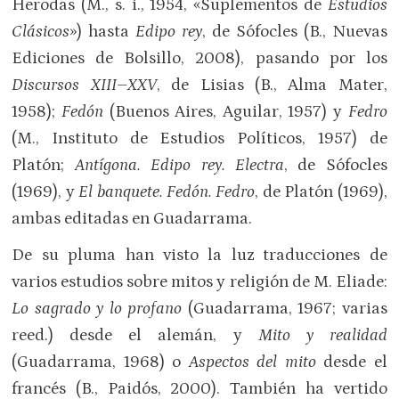
Herodas (M., s. i., 1954, «Suplementos de
Estudios
Clásicos
») hasta
Edipo rey
, de Sófocles (B., Nuevas
Ediciones de Bolsillo, 2008), pasando por los
Discursos XIII–XXV
, de Lisias (B., Alma Mater,
1958);
Fedón
(Buenos Aires, Aguilar, 1957) y
Fedro
(M., Instituto de Estudios Políticos, 1957) de
Platón;
Antígona. Edipo rey. Electra
, de Sófocles
(1969), y
El banquete. Fedón. Fedro
, de Platón (1969),
ambas editadas en Guadarrama.
De su pluma han visto la luz traducciones de
varios estudios sobre mitos y religión de M. Eliade:
Lo sagrado y lo profano
(Guadarrama, 1967; varias
reed.) desde el alemán, y
Mito y realidad
(Guadarrama, 1968) o
Aspectos del mito
desde el
francés (B., Paidós, 2000). También ha vertido