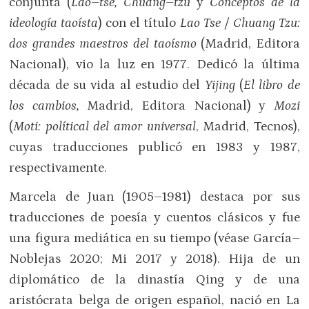
conjunta (
Lao–tse, Chuang–tzu
y
Conceptos de la
ideología taoísta
) con el título
Lao Tse / Chuang Tzu:
dos grandes maestros del taoísmo
(Madrid, Editora
Nacional), vio la luz en 1977. Dedicó la última
década de su vida al estudio del
Yijing
(
El libro de
los cambios,
Madrid, Editora Nacional) y
Mozi
(
Moti: polítical del amor universal
, Madrid, Tecnos),
cuyas traducciones publicó en 1983 y 1987,
respectivamente.
Marcela de Juan (1905–1981) destaca por sus
traducciones de poesía y cuentos clásicos y fue
una figura mediática en su tiempo (véase García–
Noblejas 2020; Mi 2017 y 2018). Hija de un
diplomático de la dinastía Qing y de una
aristócrata belga de origen español, nació en La