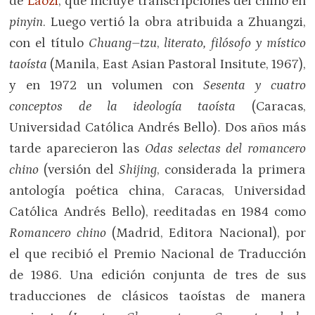
de
Laozi
, que incluye transcripciones del chino en
pinyin
. Luego vertió la obra atribuida a Zhuangzi,
con el título
Chuang–tzu
,
literato, filósofo y místico
taoísta
(Manila, East Asian Pastoral Insitute, 1967),
y en 1972 un volumen con
Sesenta y cuatro
conceptos de la ideología taoísta
(Caracas,
Universidad Católica Andrés Bello)
.
Dos años más
tarde aparecieron las
Odas selectas del romancero
chino
(versión del
Shijing
, considerada la primera
antología poética china, Caracas, Universidad
Católica Andrés Bello), reeditadas en 1984 como
Romancero chino
(Madrid, Editora Nacional), por
el que recibió el Premio Nacional de Traducción
de 1986. Una edición conjunta de tres de sus
traducciones de clásicos taoístas de manera