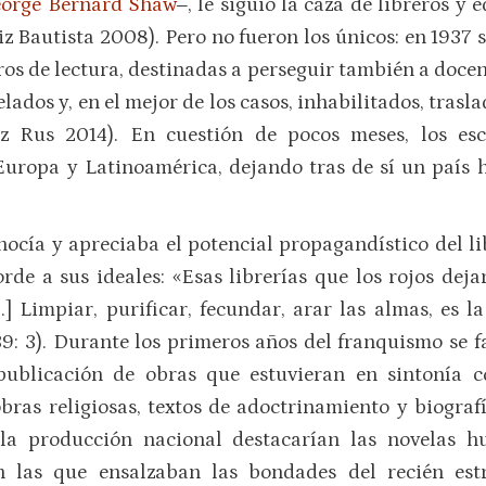
orge Bernard Shaw
‒, le siguió la caza de libreros y
iz Bautista 2008). Pero no fueron los únicos: en 1937 
os de lectura, destinadas a perseguir también a docen
ados y, en el mejor de los casos, inhabilitados, trasl
z Rus 2014). En cuestión de pocos meses, los escr
uropa y Latinoamérica, dejando tras de sí un país 
ocía y apreciaba el potencial propagandístico del li
orde a sus ideales: «Esas librerías que los rojos de
] Limpiar, purificar, fecundar, arar las almas, es l
39: 3). Durante los primeros años del franquismo se f
publicación de obras que estuvieran en sintonía 
bras religiosas, textos de adoctrinamiento y biogra
la producción nacional destacarían las novelas hum
ían las que ensalzaban las bondades del recién es