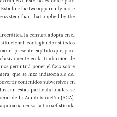
 extranjero. Esto no es óbice para
l Estado: «the two apparently more
e system than that applied by the
urocrática, la censura adopta en el
stitucional, contagiando así todos
ñar el presente capítulo que, para
xclusivamente en la traducción de
 nos permitirá poner el foco sobre
era, que se hizo indisociable del
onvertir contenidos subversivos en
ustrar estas particularidades se
neral de la Administración (AGA),
quinaria censoria tan sofisticada