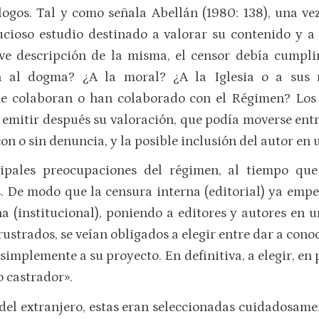
logos. Tal y como señala Abellán (1980: 138), una v
cioso estudio destinado a valorar su contenido y a 
eve descripción de la misma, el censor debía cumpl
a al dogma? ¿A la moral? ¿A la Iglesia o a sus 
ue colaboran o han colaborado con el Régimen? Los p
 emitir después su valoración, que podía moverse entr
on o sin denuncia, y la posible inclusión del autor en 
cipales preocupaciones del régimen, al tiempo qu
. De modo que la censura interna (editorial) ya empez
a (institucional), poniendo a editores y autores en u
ustrados, se veían obligados a elegir entre dar a con
simplemente a su proyecto. En definitiva, a elegir, en 
o castrador».
del extranjero, estas eran seleccionadas cuidadosam