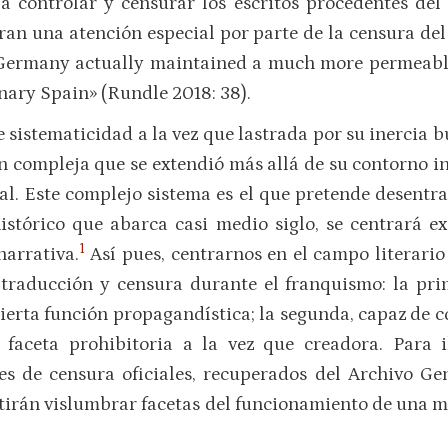
a controlar y censurar los escritos procedentes del
eran una atención especial por parte de la censura de
d Germany actually maintained a much more permeabl
nary Spain» (Rundle 2018: 38).
sistematicidad a la vez que lastrada por su inercia b
 compleja que se extendió más allá de su contorno in
ial. Este complejo sistema es el que pretende desentra
histórico que abarca casi medio siglo, se centrará e
1
narrativa.
Así pues, centrarnos en el campo literario
traducción y censura durante el franquismo: la prim
cierta función propagandística; la segunda, capaz de c
 faceta prohibitoria a la vez que creadora. Para il
es de censura oficiales, recuperados del Archivo Ge
irán vislumbrar facetas del funcionamiento de una ma