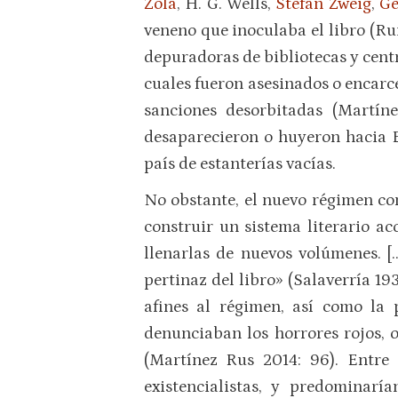
Zola
, H. G. Wells,
Stefan Zweig
,
Ge
veneno que inoculaba el libro (Ru
depuradoras de bibliotecas y centr
cuales fueron asesinados o encarcel
sanciones desorbitadas (Martíne
desaparecieron o huyeron hacia E
país de estanterías vacías.
No obstante, el nuevo régimen con
construir un sistema literario ac
llenarlas de nuevos volúmenes. […
pertinaz del libro» (Salaverría 19
afines al régimen, así como la 
denunciaban los horrores rojos, o
(Martínez Rus 2014: 96). Entre 
existencialistas, y predominar