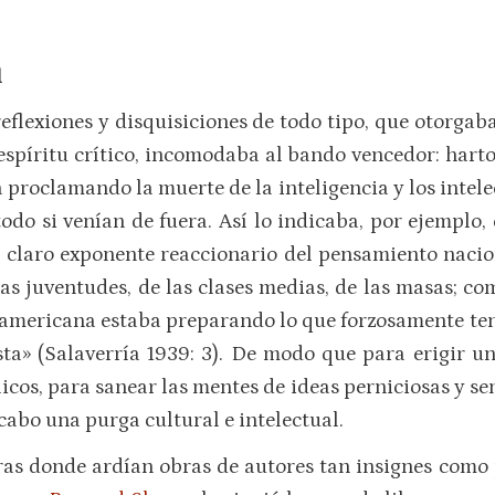
l
reflexiones y disquisiciones de todo tipo, que otorga
 espíritu crítico, incomodaba al bando vencedor: hart
proclamando la muerte de la inteligencia y los intele
todo si venían de fuera. Así lo indicaba, por ejemplo, 
e claro exponente reaccionario del pensamiento naci
s juventudes, de las clases medias, de las masas; com
 americana estaba preparando lo que forzosamente tenía
sta» (Salaverría 1939: 3). De modo que para erigir 
licos, para sanear las mentes de ideas perniciosas y se
 cabo una purga cultural e intelectual.
ras donde ardían obras de autores tan insignes como 