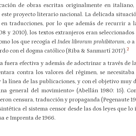
icación de obras escritas originalmente en italiano,
 este proyecto literario nacional. La delicada situaci
 en traducciones, por lo que además de recurrir a 
y 2010), los textos extranjeros eran seleccionados
como los que recogía el
Index librorum prohibitorum
, o 
2
erdo con el dogma católico (Riba & Sanmartí 2017).
 fuera efectiva y además de adoctrinar a través de la
entara contra los valores del régimen, se necesitab
y la línea de las publicaciones, y con el objetivo muy
rina general del movimiento» (Abellán 1980: 15). Co
ieron censura, traducción y propaganda (Pegenaute 19
intética el sistema censor desde las dos leyes que lo 
sa e Imprenta de 1966.