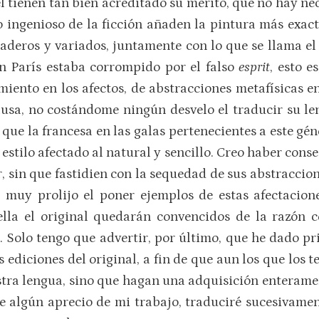
 tienen tan bien acreditado su mérito, que no hay ne
ero ingenioso de la ficción añaden la pintura más exac
aderos y variados, juntamente con lo que se llama el 
n París estaba corrompido por el falso
esprit
, esto e
ento en los afectos, de abstracciones metafísicas en 
ausa, no costándome ningún desvelo el traducir su l
ue la francesa en las galas pertenecientes a este gén
estilo afectado al natural y sencillo. Creo haber conse
, sin que fastidien con la sequedad de sus abstraccion
 muy prolijo el poner ejemplos de estas afectacion
ella el original quedarán convencidos de la razón 
o. Solo tengo que advertir, por último, que he dado p
 ediciones del original, a fin de que aun los que los t
estra lengua, sino que hagan una adquisición enteram
e algún aprecio de mi trabajo, traduciré sucesivame