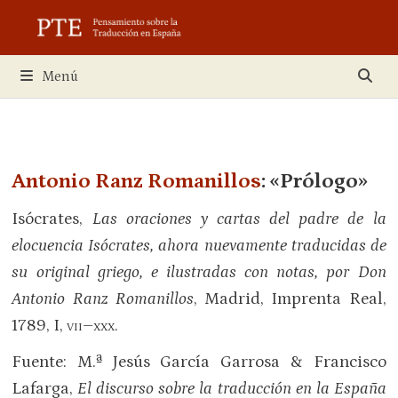
Saltar
al
contenido
Menú
Antonio Ranz Romanillos
: «Prólogo»
Isócrates,
Las oraciones y cartas del padre de la
elocuencia Isócrates, ahora nuevamente traducidas de
su original griego, e ilustradas con notas, por Don
Antonio Ranz Romanillos
, Madrid, Imprenta Real,
1789, I,
vii–xxx
.
Fuente: M.ª Jesús García Garrosa & Francisco
Lafarga,
El discurso sobre la traducción en la España