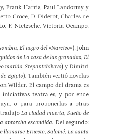
évy, Frank Harris, Paul Landormy y
etto Croce, D. Diderot, Charles de
o, F. Nietzsche, Victoria Ocampo,
 sombra
,
El negro del «Narciso»
), John
seguidos de La casa de las granadas
,
El
no marido
,
Stepantchikovo
) y Dimitri
 de Egipto
). También vertió novelas
ton Wilder. El campo del drama es
niciativas teatrales, y por ende
uya, o para proponerlas a otras
 tradujo
La ciudad muerta
,
Sueño de
a antorcha escondida
. Del segundo:
e llamarse Ernesto
,
Salomé
,
La santa