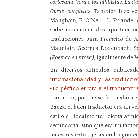
cortesana
,
Vera o los nihilistas
,
La d
Obras completas
. También hizo ve
Maugham, E. O’Neill, L. Pirandell
Cabe mencionar dos aportaciones
traducciones para
Prometeo
de A
Mauclair, Georges Rodenbach, S
(Poemas en prosa)
, igualmente de W
En diversos artículos publica
internacionalidad y las traduccio
«
La pérfida errata y el traductor
traductor, porque solía quedar re
Baeza, el buen traductor era un v
estilo e –idealmente– cierta afin
secundaria, sino que era un factor
maestras extranjeras en lengua ca