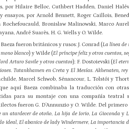
cas, por Hilaire Belloc, Cuthbert Hadden, Daniel Hal
y ensayos, por Arnold Bennett, Roger Caillois, Bened
La Rochefoucauld, Bronislaw Malinowski, Marco Aureli
ana, André Suarès, H. G. Wells y O. Wilde.
Baeza fueron británicos y rusos: J. Conrad (
La línea de
 mono blanco
) y Wilde (
El príncipe feliz y otros cuentos, 
lord Arturo Savile y otros cuentos
); F. Dostoievski (
El eter
dioses. Tutankhamen en Creta
y
El Mesías. Akhenaten, rey
childe, Marcel Schwob, Sénancour, L. Tolstói y Thor
rque aquí Baeza combinaba la traducción con otras i
tidas para su montaje con una compañía teatral s
lectos fueron G. D’Annunzio y O. Wilde. Del primero
 un atardecer de otoño
,
La hija de Iorio
,
La Gioconda
y
L
o ideal
,
El abanico de lady Windermere
,
La importancia d