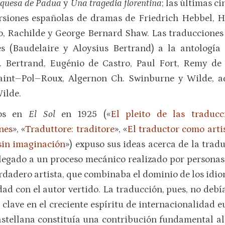
uquesa de Padua
y
Una tragedia florentina
; las últimas c
rsiones españolas de dramas de Friedrich Hebbel, H
o, Rachilde y George Bernard Shaw. Las traducciones 
 (Baudelaire y Aloysius Bertrand) a la antología
. Bertrand, Eugénio de Castro, Paul Fort, Remy de
aint–Pol–Roux, Algernon Ch. Swinburne y Wilde, 
ilde.
dos en
El Sol
en 1925 («
El pleito de las traducc
nes
», «
Traduttore: traditore
», «
El traductor como arti
 sin imaginación
») expuso sus ideas acerca de la trad
legado a un proceso mecánico realizado por personas
erdadero artista, que combinaba el dominio de los idi
idad con el autor vertido. La traducción, pues, no deb
 clave en el creciente espíritu de internacionalidad e
stellana constituía una contribución fundamental al 