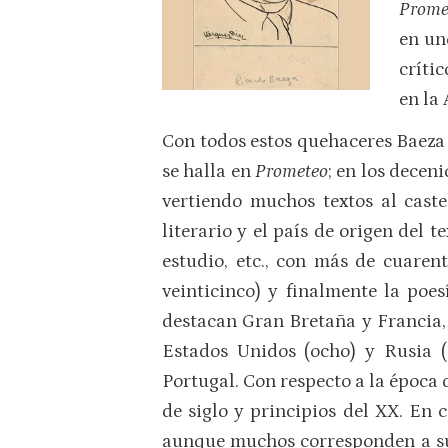
Prome
en un
crític
en la 
Con todos estos quehaceres Baeza
se halla en
Prometeo
; en los decen
vertiendo muchos textos al castel
literario y el país de origen del t
estudio, etc., con más de cuarent
veinticinco) y finalmente la poe
destacan Gran Bretaña y Francia, 
Estados Unidos (ocho) y Rusia (
Portugal. Con respecto a la época d
de siglo y principios del XX. En 
aunque muchos corresponden a sus 