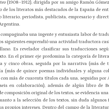
teo
(1908–1912), dirigida por su amigo Ramón Gómez d
o de los literatos más destacados de la España de entr
o literario, periodista, publicista, empresario y direc
Argentina.
 compaginaba una ingente y entusiasta labor de tradu
ios siguientes emprendió una actividad traductora casi f
lano. Es revelador clasificar sus traducciones segú
exto. En el primer eje predomina la categoría de litera
a y cinco obras, seguida por la narrativa (más de t
sía (más de quince poemas individuales y alguna col
con más de cuarenta títulos cada una, seguidas por Al
seis en colaboración), además de algún libro de Bé
e composición original de los textos, se evidencia una
cuanto a la selección de los textos, sin duda algunos 
propios intereses. Dentro del campo de la literatur