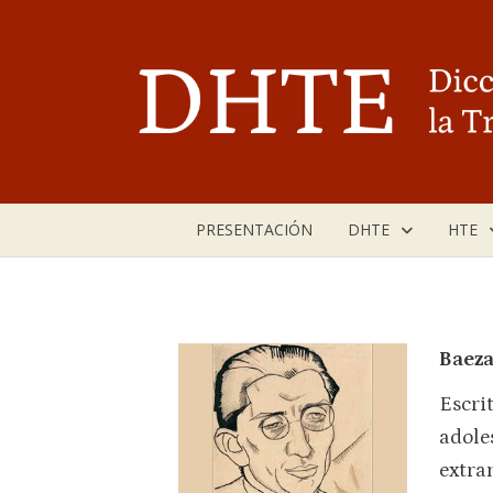
Saltar
al
contenido
PRESENTACIÓN
DHTE
HTE
Baeza
Escri
adole
extra