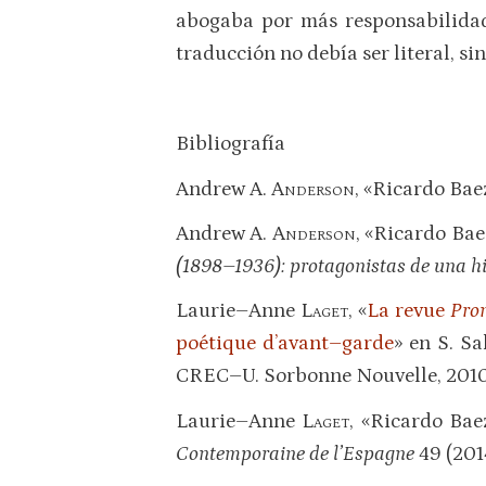
abogaba por más responsabilidad 
traducción no debía ser literal, sino
Bibliografía
Andrew A.
Anderson
, «Ricardo Baez
Andrew A.
Anderson
, «Ricardo Bae
(1898–1936): protagonistas de una hi
Laurie–Anne
Laget
, «
La revue
Pro
poétique d’avant–garde
» en S. Sa
CREC–U. Sorbonne Nouvelle, 2010
Laurie–Anne
Laget
, «Ricardo Bae
Contemporaine de l’Espagne
49 (201