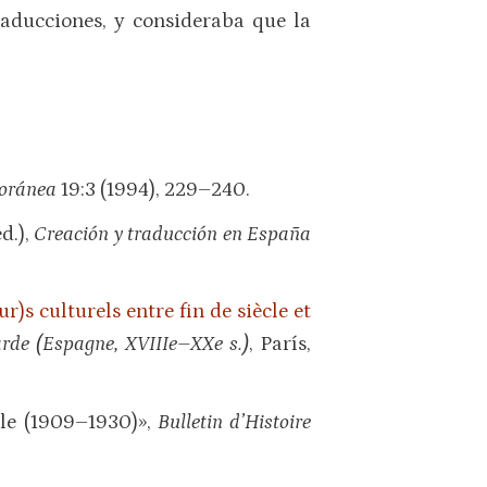
raducciones, y consideraba que la
poránea
19:3 (1994), 229–240.
d.),
Creación y traducción en España
)s culturels entre fin de siècle et
ézarde (Espagne, XVIIIe–XXe s.)
, París,
lle (1909–1930)»,
Bulletin d’Histoire