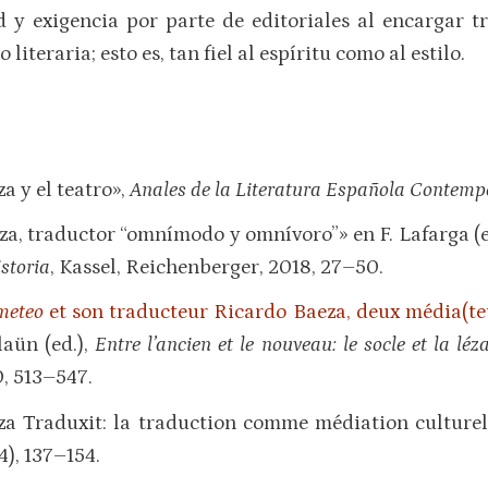
y exigencia por parte de editoriales al encargar t
 literaria; esto es, tan fiel al espíritu como al estilo.
a y el teatro»,
Anales de la Literatura Española Contem
za, traductor “omnímodo y omnívoro”» en F. Lafarga (e
storia
, Kassel, Reichenberger, 2018, 27–50.
meteo
et son traducteur Ricardo Baeza, deux média(teur
laün (ed.),
Entre
l’ancien et le nouveau: le socle et la l
, 513–547.
za Traduxit: la traduction comme médiation culture
4), 137–154.