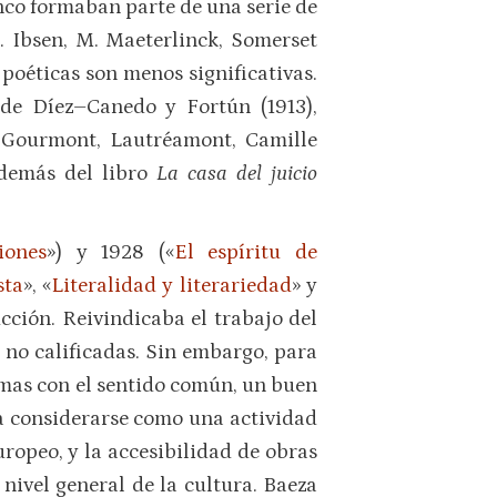
inco formaban parte de una serie de
. Ibsen, M. Maeterlinck, Somerset
poéticas son menos significativas.
 de Díez–Canedo y Fortún (1913),
 Gourmont, Lautréamont, Camille
además del libro
La casa del juicio
iones
») y 1928 («
El espíritu de
sta
», «
Literalidad y literariedad
» y
ucción. Reivindicaba el trabajo del
 no calificadas. Sin embargo, para
omas con el sentido común, un buen
ía considerarse como una actividad
uropeo, y la accesibilidad de obras
nivel general de la cultura. Baeza