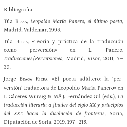
Bibliografía
Túa
Blesa
,
Leopoldo María Panero, el último poeta
,
Madrid, Valdemar, 1995.
Túa
Blesa
, «Teoría y práctica de la traducción
como perversión» en L. Panero,
Traducciones/Perversiones
, Madrid, Visor, 2011, 7–
39.
Jorge B
R
, «El poeta adúltero: la ‘per-
RAGA
IERA
versión’ traductora de Leopoldo María Panero» en
I. Cáceres Würsig & M.ª J. Fernández Gil (eds.),
La
traducción literaria a finales del siglo XX y principios
del XXI: hacia la disolución de fronteras
, Soria,
Diputación de Soria, 2019, 197–215.