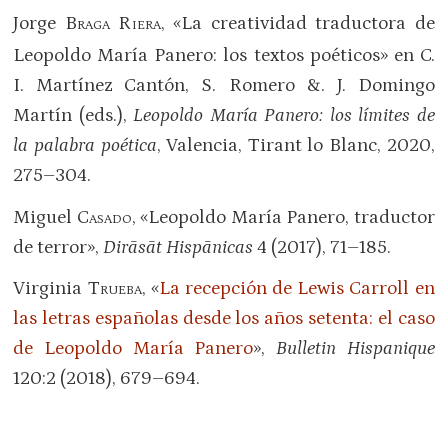
Jorge B
R
, «La creatividad traductora de
RAGA
IERA
Leopoldo María Panero: los textos poéticos» en C.
I. Martínez Cantón, S. Romero &. J. Domingo
Martín (eds.),
Leopoldo María Panero: los límites de
la palabra poética
, Valencia, Tirant lo Blanc, 2020,
275–304.
Miguel
Casado
, «Leopoldo María Panero, traductor
de terror»,
Dirāsāt Hispānicas
4 (2017), 71–185.
Virginia
Trueba
, «
La recepción de Lewis Carroll en
las letras españolas desde los años setenta: el caso
de Leopoldo María Panero
»,
Bulletin Hispanique
120:2 (2018), 679–694.