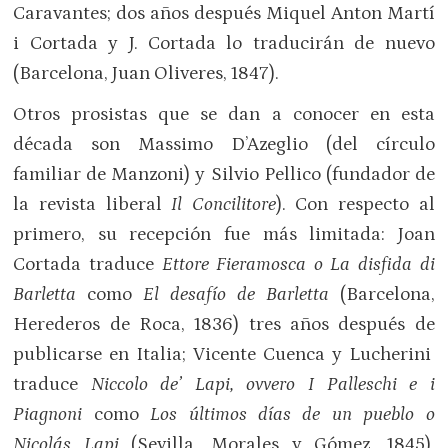
Caravantes; dos años después Miquel Anton Martí
i Cortada y J. Cortada lo traducirán de nuevo
(Barcelona, Juan Oliveres, 1847).
Otros prosistas que se dan a conocer en esta
década son Massimo D’Azeglio (del círculo
familiar de Manzoni) y Silvio Pellico (fundador de
la revista liberal
Il Concilitore
). Con respecto al
primero, su recepción fue más limitada: Joan
Cortada traduce
Ettore Fieramosca o La disfida di
Barletta
como
El desafío de Barletta
(Barcelona,
Herederos de Roca, 1836) tres años después de
publicarse en Italia; Vicente Cuenca y Lucherini
traduce
Niccolo de’ Lapi, ovvero I Palleschi e i
Piagnoni
como
Los últimos días de un pueblo o
Nicolás Lapi
(Sevilla, Morales y Gómez, 1845),