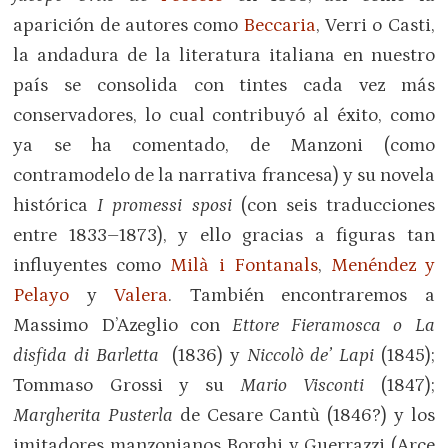
aparición de autores como
Beccaria
, Verri o Casti,
la andadura de la literatura italiana en nuestro
país se consolida con tintes cada vez más
conservadores, lo cual contribuyó al éxito, como
ya se ha comentado, de Manzoni (como
contramodelo de la narrativa francesa) y su novela
histórica
I promessi sposi
(con seis traducciones
entre 1833–1873), y ello gracias a figuras tan
influyentes como
Milà i Fontanals
,
Menéndez y
Pelayo
y
Valera
. También encontraremos a
Massimo D’Azeglio con
Ettore Fieramosca o La
disfida di Barletta
(1836) y
Niccolò de’ Lapi
(1845);
Tommaso Grossi y su
Mario Visconti
(1847);
Margherita Pusterla
de Cesare Cantù (1846?) y los
imitadores manzonianos Borghi y Guerrazzi (Arce