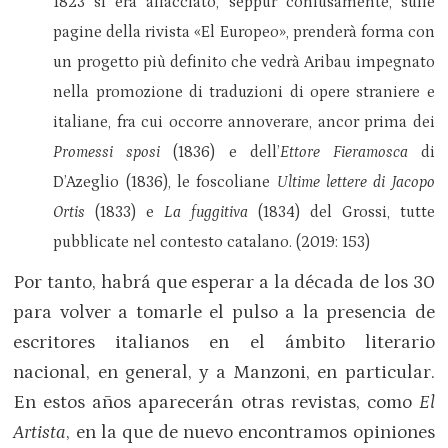
1823 si era affacciato, seppur confusamente, sulle
pagine della rivista «El Europeo», prenderà forma con
un progetto più definito che vedrà Aribau impegnato
nella promozione di traduzioni di opere straniere e
italiane, fra cui occorre annoverare, ancor prima dei
Promessi sposi
(1836) e dell’
Ettore Fieramosca
di
D’Azeglio (1836), le foscoliane
Ultime lettere di Jacopo
Ortis
(1833) e
La fuggitiva
(1834) del Grossi, tutte
pubblicate nel contesto catalano. (2019: 153)
Por tanto, habrá que esperar a la década de los 30
para volver a tomarle el pulso a la presencia de
escritores italianos en el ámbito literario
nacional, en general, y a Manzoni, en particular.
En estos años aparecerán otras revistas, como
El
Artista
, en la que de nuevo encontramos opiniones