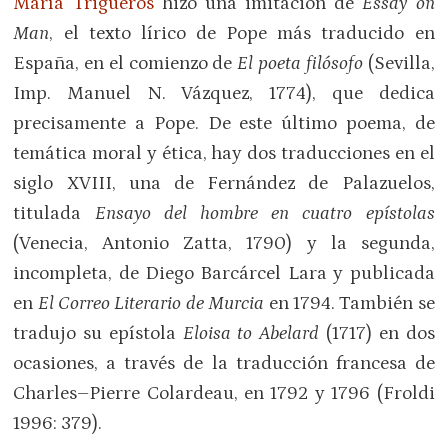
María Trigueros
hizo una imitación de
Essay on
Man
, el texto lírico de Pope más traducido en
España, en el comienzo de
El poeta filósofo
(Sevilla,
Imp. Manuel N. Vázquez, 1774), que dedica
precisamente a Pope. De este último poema, de
temática moral y ética, hay dos traducciones en el
siglo XVIII, una de Fernández de Palazuelos,
titulada
Ensayo del hombre en cuatro epístolas
(Venecia, Antonio Zatta, 1790) y la segunda,
incompleta, de Diego Barcárcel Lara y publicada
en
El Correo Literario de Murcia
en 1794. También se
tradujo su epístola
Eloisa to Abelard
(1717) en dos
ocasiones, a través de la traducción francesa de
Charles–Pierre Colardeau, en 1792 y 1796 (Froldi
1996: 379).