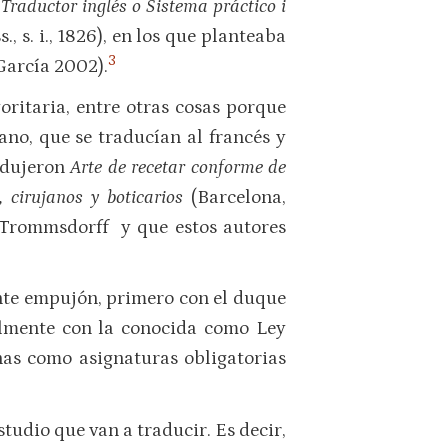
l
Traductor inglés o Sistema práctico i
, s. i., 1826), en los que planteaba
3
García 2002).
oritaria, entre otras cosas porque
no, que se traducían al francés y
radujeron
Arte de recetar conforme de
, cirujanos y boticarios
(Barcelona,
 Trommsdorff y que estos autores
nte empujón, primero con el duque
almente con la conocida como Ley
as como asignaturas obligatorias
tudio que van a traducir. Es decir,