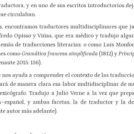
aductora, y en uno de sus escritos introductorios dej
ue circulaban.
s, encontramos traductores multidisciplinares que jun
fredo Opisso y Viñas, que era médico y tradujo algu
demás de traducciones literarias; o como Luis Monfort
ones como
Gramática francesa simplificada
(1812) y
Princi
naute 2015: 156).
 nos ayuda a comprender el contexto de las traduccio
jará de manera clara esa labor multidisciplinar de mu
y lexicógrafo. Tradujo a Julio Verne a la vez que pr
s–español, y ambas facetas, la de traductor y la de
te autor más adelante).