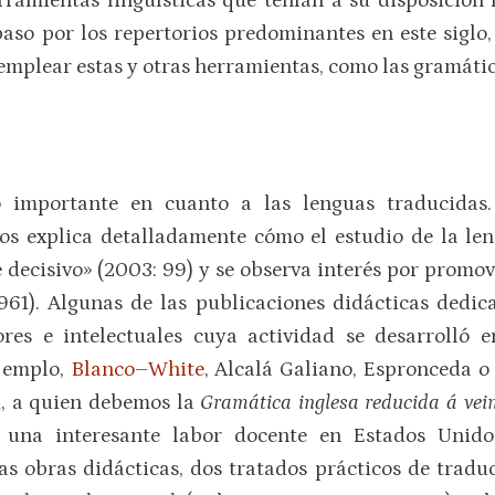
ramientas lingüísticas que tenían a su disposición 
aso por los repertorios predominantes en este siglo
 emplear estas y otras herramientas, como las gramátic
importante en cuanto a las lenguas traducidas.
os explica detalladamente cómo el estudio de la len
ecisivo» (2003: 99) y se observa interés por promov
61). Algunas de las publicaciones didácticas dedica
ores e intelectuales cuya actividad se desarrolló
ejemplo,
Blanco–White
, Alcalá Galiano, Espronceda o 
u, a quien debemos la
Gramática inglesa reducida á vein
 una interesante labor docente en Estados Unid
ras obras didácticas, dos tratados prácticos de tradu