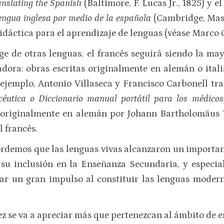
anslating the Spanish
(Baltimore, F. Lucas Jr., 1825) y e
lengua inglesa por medio de la española
(Cambridge, Mass.
dáctica para el aprendizaje de lenguas (véase Marco 
ge de otras lenguas, el francés seguirá siendo la may
ra: obras escritas originalmente en alemán o italia
 ejemplo, Antonio Villaseca y Francisco Carbonell t
céutica o Diccionario manual portátil para los médicos
 originalmente en alemán por Johann Bartholomäus
 francés.
cordemos que las lenguas vivas alcanzaron un importa
 su inclusión en la Enseñanza Secundaria, y especi
ar un gran impulso al constituir las lenguas modern
ez se va a apreciar más que pertenezcan al ámbito de es