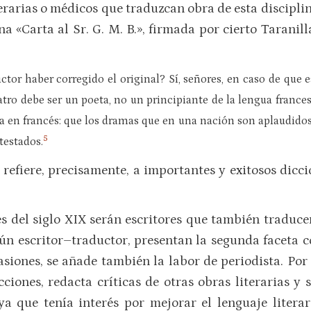
erarias o médicos que traduzcan obra de esta disciplina
 «Carta al Sr. G. M. B.», firmada por cierto Taranill
tor haber corregido el original? Sí, señores, en caso de que es
tro debe ser un poeta, no un principiante de la lengua frances
ea en francés: que los dramas que en una nación son aplaudidos
5
testados.
 refiere, precisamente, a importantes y exitosos dicc
s del siglo XIX serán escritores que también traducen
gún escritor–traductor, presentan la segunda faceta 
asiones, se añade también la labor de periodista. Por 
cciones, redacta críticas de otras obras literarias y
 ya que tenía interés por mejorar el lenguaje literar