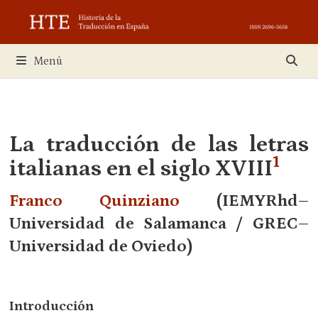
Saltar
al
contenido
Menú
La traducción de las letras
1
italianas en el siglo XVIII
Franco Quinziano
(IEMYRhd–
Universidad de Salamanca / GREC–
Universidad de Oviedo)
Introducción