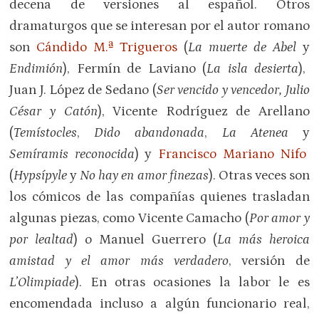
decena de versiones al español. Otros
dramaturgos que se interesan por el autor romano
son
Cándido M.ª Trigueros
(
La muerte de Abel
y
Endimión
), Fermín de Laviano (
La isla desierta
),
Juan J. López de Sedano (
Ser vencido y vencedor, Julio
César y Catón
), Vicente Rodríguez de Arellano
(
Temístocles
,
Dido abandonada
,
La Atenea
y
Semíramis reconocida
) y
Francisco Mariano Nifo
(
Hypsípyle
y
No hay en amor finezas
). Otras veces son
los cómicos de las compañías quienes trasladan
algunas piezas, como Vicente Camacho (
Por amor y
por lealtad
) o Manuel Guerrero (
La más heroica
amistad y el amor más verdadero
, versión de
L’Olimpiade
). En otras ocasiones la labor le es
encomendada incluso a algún funcionario real,