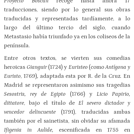
Proyecto Boscán
recoge hasta ahora 17
traducciones, siendo por lo general sus obras
traducidas y representadas tardíamente, a lo
largo del último tercio del siglo, cuando
Metastasio había triunfado ya en los coliseos de la
península.
Entre otros textos, se vierten sus comedias
heroicas
Gianguir
(1724) y
Euristeo
(como
Antígona y
Euristo
, 1769)
,
adaptada esta por R. de la Cruz. En
Madrid se representaron asimismo sus tragedias
Sesostris, rey de Egipto
(1766) y
Licio Papirio,
dittatore
, bajo el título de
El severo dictador y
vencedor delincuente
(1791), traducidas ambas
también por el sainetista, sin olvidar su afamada
Ifigenia in Aulide,
escenificada en 1755 en