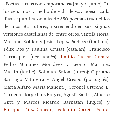
«Poetas turcos contemporáneos» (mayo–junio). En
los seis años y medio de vida de «…y poesía cada
día» se publicaron más de 550 poemas traducidos
de unos 180 autores, apareciendo en sus páginas
versiones castellanas de, entre otros, Vintilă Horia,
Mariano Roldán y Jesús López Pacheco (italiano);
Félix Ros y Paulina Crusat (catalán); Francisco
Carrasquer (neerlandés);
Emilio García Gómez
,
Pedro Martínez Montávez y Leonor Martínez
Martín (árabe); Soliman Salom (turco); Cipriano
Santiago Vitureira y Ángel Crespo (portugués);
María Alfaro, Marià Manent, J. Coronel Urtecho, E.
Cardenal, Jorge Luis Borges, Agustí Bartra, Alberto
Girri y Marcos–Ricardo Barnatán (inglés); y
Enrique Díez–Canedo
,
Valentín García Yebra
,