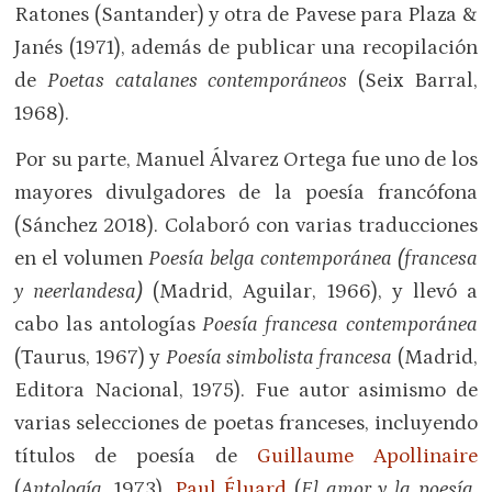
Ratones (Santander) y otra de Pavese para Plaza &
Janés (1971), además de publicar una recopilación
de
Poetas catalanes contemporáneos
(Seix Barral,
1968).
Por su parte, Manuel Álvarez Ortega fue uno de los
mayores divulgadores de la poesía francófona
(Sánchez 2018). Colaboró con varias traducciones
en el volumen
Poesía belga contemporánea (francesa
y neerlandesa)
(Madrid, Aguilar, 1966), y llevó a
cabo las antologías
Poesía francesa contemporánea
(Taurus, 1967) y
Poesía simbolista francesa
(Madrid,
Editora Nacional, 1975). Fue autor asimismo de
varias selecciones de poetas franceses, incluyendo
títulos de poesía de
Guillaume Apollinaire
(
Antología
, 1973),
Paul Éluard
(
El amor y la poesía
,