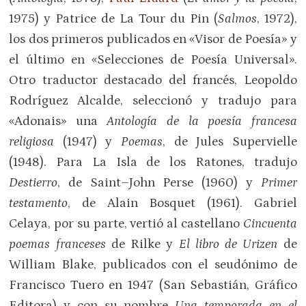
1975) y Patrice de La Tour du Pin (
Salmos
, 1972),
los dos primeros publicados en «Visor de Poesía» y
el último en «Selecciones de Poesía Universal».
Otro traductor destacado del francés, Leopoldo
Rodríguez Alcalde, seleccionó y tradujo para
«Adonais» una
Antología de la poesía francesa
religiosa
(1947) y
Poemas
, de Jules Supervielle
(1948). Para La Isla de los Ratones, tradujo
Destierro
, de Saint–John Perse (1960) y
Primer
testamento
, de Alain Bosquet (1961). Gabriel
Celaya, por su parte, vertió al castellano
Cincuenta
poemas franceses
de Rilke y
El libro de Urizen
de
William Blake, publicados con el seudónimo de
Francisco Tuero en 1947 (San Sebastián, Gráfico
Editora) y con su nombre
Una temporada en el