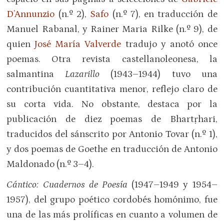
D’Annunzio
(n.º 2),
Safo
(n.º 7), en traducción de
Manuel Rabanal, y Rainer Maria Rilke (n.º 9), de
quien
José María Valverde
tradujo y anotó once
poemas. Otra revista castellanoleonesa, la
salmantina
Lazarillo
(1943–1944) tuvo una
contribución cuantitativa menor, reflejo claro de
su corta vida. No obstante, destaca por la
publicación de diez poemas de Bhartṛhari,
traducidos del sánscrito por Antonio Tovar (n.º 1),
y dos poemas de Goethe en traducción de Antonio
Maldonado (n.º 3–4).
Cántico: Cuadernos de Poesía
(1947–1949 y 1954–
1957), del grupo poético cordobés homónimo, fue
una de las más prolíficas en cuanto a volumen de