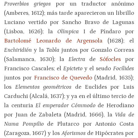
Proverbios griegos
por un traductor anónimo
(Amberes, 1612); más tarde aparecieron un librillo
Luciano vertido por Sancho Bravo de Lagunas
(Lisboa, 1626); la
Olímpica
I de Píndaro por
Bartolomé Leonardo de Argensola
(1628); el
Enchiridión
y la
Tabla
juntos por Gonzalo Correas
(Salamanca, 1630); la
Electra
de
Sófocles
por
Francisco Cascales; el
Epicteto
y el seudo
Focílides
juntos por
Francisco de Quevedo
(Madrid, 1635);
los
Elementos geométricos
de Euclides por Luis
Carduchi (Alcalá, 1637); y ya en el último tercio de
la centuria
El emperador Cómmodo
de Herodiano
por Juan de Zabaleta (Madrid, 1666), la
Vida de
Numa Pompilio
de Plutarco por Antonio Costa
(Zaragoza, 1667) y los
Aforismos
de Hipócrates por