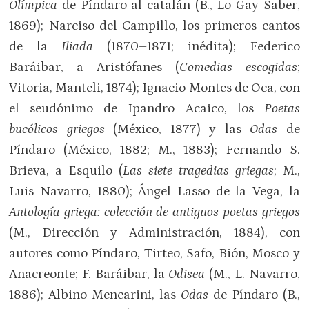
Olímpica
de Píndaro al catalán (B., Lo Gay Saber,
1869); Narciso del Campillo, los primeros cantos
de la
Iliada
(1870–1871; inédita); Federico
Baráibar, a Aristófanes (
Comedias escogidas
;
Vitoria, Manteli, 1874); Ignacio Montes de Oca, con
el seudónimo de Ipandro Acaico, los
Poetas
bucólicos griegos
(México, 1877) y las
Odas
de
Píndaro (México, 1882; M., 1883); Fernando S.
Brieva, a Esquilo (
Las siete tragedias griegas
; M.,
Luis Navarro, 1880); Ángel Lasso de la Vega, la
Antología griega: colección de antiguos poetas griegos
(M., Dirección y Administración, 1884), con
autores como Píndaro, Tirteo, Safo, Bión, Mosco y
Anacreonte; F. Baráibar, la
Odisea
(M., L. Navarro,
1886); Albino Mencarini, las
Odas
de Píndaro (B.,