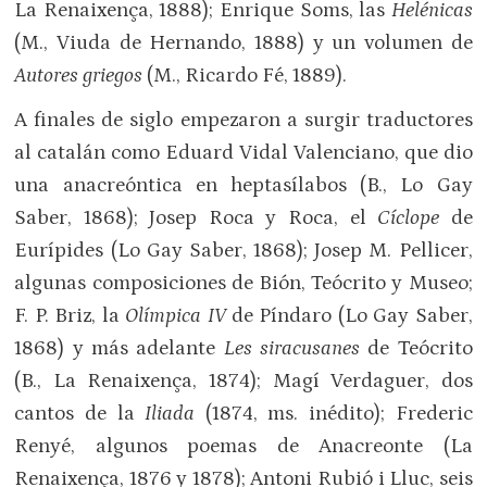
La Renaixença, 1888); Enrique Soms, las
Helénicas
(M., Viuda de Hernando, 1888) y un volumen de
Autores griegos
(M., Ricardo Fé, 1889).
A finales de siglo empezaron a surgir traductores
al catalán como Eduard Vidal Valenciano, que dio
una anacreóntica en heptasílabos (B., Lo Gay
Saber, 1868); Josep Roca y Roca, el
Cíclope
de
Eurípides (Lo Gay Saber, 1868); Josep M. Pellicer,
algunas composiciones de Bión, Teócrito y Museo;
F. P. Briz, la
Olímpica IV
de Píndaro (Lo Gay Saber,
1868) y más adelante
Les siracusanes
de Teócrito
(B., La Renaixença, 1874); Magí Verdaguer, dos
cantos de la
Iliada
(1874, ms. inédito); Frederic
Renyé, algunos poemas de Anacreonte (La
Renaixença, 1876 y 1878); Antoni Rubió i Lluc, seis