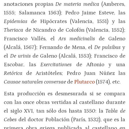
anotaciones propias
De materia medica
(Amberes,
1555; Salamanca 1563); Pedro Jaime Esteve, las
Epidemias
de Hipócrates (Valencia, 1551) y las
Theriaca
de Nicandro de Colofón (Valencia, 1552);
Francisco Vallés, el
Ars medicinalis
de Galeno
(Alcalá, 1567); Fernando de Mena, el
De pulsibus
y
el
De urinis
de Galeno (Alcalá, 1553); Francisco de
Escobar, las
Exercitationes
de Aftonio y una
Retórica
de Aristóteles; Pedro Juan Núñez las
Causae naturales conversae
de
Plutarco
(1574), etc.
Esta producción es desmesurada si se compara
con las once obras vertidas al castellano durante
el siglo XVI, tan sólo dos hasta 1550: la
Tabla de
Cebes
del doctor Población (París, 1532), que es la
primera obra griega publicada al castellano en