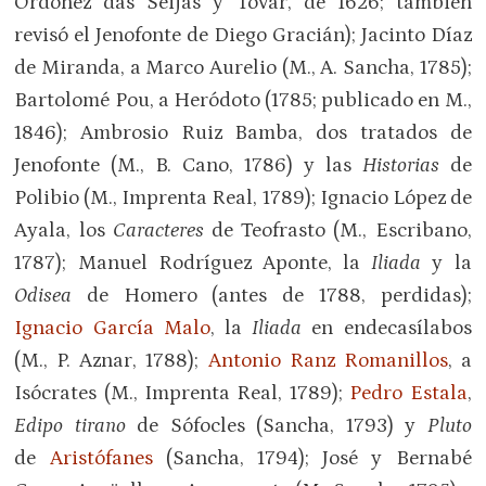
Ordóñez das Seijas y Tovar, de 1626; también
revisó el Jenofonte de Diego Gracián); Jacinto Díaz
de Miranda, a Marco Aurelio (M., A. Sancha, 1785);
Bartolomé Pou, a Heródoto (1785; publicado en M.,
1846); Ambrosio Ruiz Bamba, dos tratados de
Jenofonte (M., B. Cano, 1786) y las
Historias
de
Polibio (M., Imprenta Real, 1789); Ignacio López de
Ayala, los
Caracteres
de Teofrasto (M., Escribano,
1787); Manuel Rodríguez Aponte, la
Iliada
y la
Odisea
de Homero (antes de 1788, perdidas);
Ignacio García Malo
, la
Iliada
en endecasílabos
(M., P. Aznar, 1788);
Antonio Ranz Romanillos
, a
Isócrates (M., Imprenta Real, 1789);
Pedro Estala
,
Edipo tirano
de Sófocles (Sancha, 1793) y
Pluto
de
Aristófanes
(Sancha, 1794); José y Bernabé