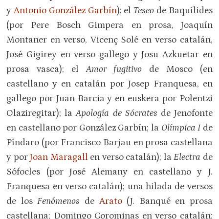
y
Antonio González Garbín
); el
Teseo
de Baquílides
(por Pere Bosch Gimpera en prosa, Joaquín
Montaner en verso, Vicenç Solé en verso catalán,
José Gigirey en verso gallego y Josu Azkuetar en
prosa vasca); el
Amor fugitivo
de Mosco (en
castellano y en catalán por Josep Franquesa, en
gallego por Juan Barcia y en euskera por Polentzi
Olaziregitar); la
Apología de Sócrates
de Jenofonte
en castellano por González Garbín; la
Olímpica I
de
Píndaro (por Francisco Barjau en prosa castellana
y por
Joan Maragall
en verso catalán); la
Electra
de
Sófocles (por José Alemany en castellano y J.
Franquesa en verso catalán); una hilada de versos
de los
Fenómenos
de
Arato
(J. Banqué en prosa
castellana; Domingo Corominas en verso catalán;