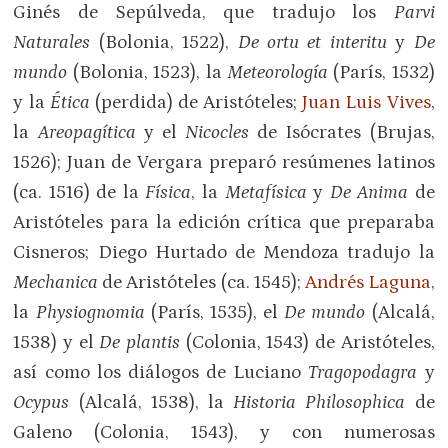
Ginés de Sepúlveda, que tradujo los
Parvi
Naturales
(Bolonia, 1522),
De ortu et interitu
y
De
mundo
(Bolonia, 1523), la
Meteorología
(París, 1532)
y la
Ética
(perdida) de Aristóteles;
Juan Luis Vives
,
la
Areopagítica
y el
Nicocles
de Isócrates (Brujas,
1526); Juan de Vergara preparó resúmenes latinos
(ca. 1516) de la
Física
, la
Metafísica
y
De Anima
de
Aristóteles para la edición crítica que preparaba
Cisneros; Diego Hurtado de Mendoza tradujo la
Mechanica
de Aristóteles (ca. 1545);
Andrés Laguna
,
la
Physiognomia
(París, 1535), el
De mundo
(Alcalá,
1538) y el
De plantis
(Colonia, 1543) de Aristóteles,
así como los diálogos de Luciano
Tragopodagra
y
Ocypus
(Alcalá, 1538), la
Historia Philosophica
de
Galeno (Colonia, 1543), y con numerosas