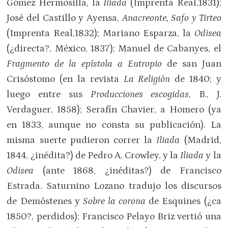
Gómez Hermosilla, la
Iliada
(Imprenta Real,1831);
José del Castillo y Ayensa,
Anacreonte, Safo y Tirteo
(Imprenta Real,1832); Mariano Esparza, la
Odisea
(¿directa?, México, 1837); Manuel de Cabanyes, el
Fragmento de la epístola a Eutropio
de san Juan
Crisóstomo (en la revista
La Religión
de 1840; y
luego entre sus
Producciones escogidas
, B., J.
Verdaguer, 1858); Serafín Chavier, a Homero (ya
en 1833, aunque no consta su publicación). La
misma suerte pudieron correr la
Iliada
(Madrid,
1844, ¿inédita?) de Pedro A. Crowley, y la
Iliada
y la
Odisea
(ante 1868, ¿inéditas?) de Francisco
Estrada. Saturnino Lozano tradujo los discursos
de Demóstenes y
Sobre la corona
de Esquines (¿ca
1850?, perdidos); Francisco Pelayo Briz vertió una