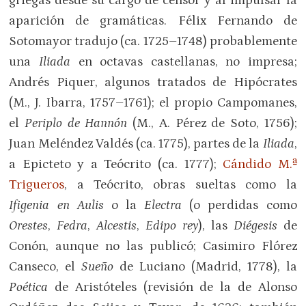
griegas desde su cargo de censor y al impulsar la
aparición de gramáticas. Félix Fernando de
Sotomayor tradujo (ca. 1725–1748) probablemente
una
Iliada
en octavas castellanas, no impresa;
Andrés Piquer, algunos tratados de Hipócrates
(M., J. Ibarra, 1757–1761); el propio Campomanes,
el
Periplo de Hannón
(M., A. Pérez de Soto, 1756);
Juan Meléndez Valdés (ca. 1775), partes de la
Iliada
,
a Epicteto y a Teócrito (ca. 1777);
Cándido M.ª
Trigueros
, a Teócrito, obras sueltas como la
Ifigenia en Aulis
o la
Electra
(o perdidas como
Orestes
,
Fedra
,
Alcestis
,
Edipo rey
), las
Diégesis
de
Conón, aunque no las publicó; Casimiro Flórez
Canseco, el
Sueño
de Luciano (Madrid, 1778), la
Poética
de Aristóteles (revisión de la de Alonso