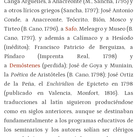
Canga Argüelles, a Anacreonte (M., Sancha, 1795) y
a otros líricos griegos (Sancha, 1797); José Antonio
Conde, a Anacreonte, Teócrito, Bión, Mosco y
Tirteo (B. Cano, 1796), a
Safo
, Meleagro y Museo (B.
Cano, 1797), y además a Calímaco y a Hesíodo
(inéditos); Francisco Patricio de Berguizas, a
Píndaro (Imprenta Real, 1798) y
a
Demóstenes
(perdida); José de Goya y Muniain,
la
Poética
de Aristóteles (B. Cano, 1798); José Ortiz
de la Peña, el
Enchiridion
de Epicteto en 1798
(publicado en Valencia, Monfort, 1816). Las
traducciones al latín siguieron produciéndose
como en siglos anteriores, aunque se destinaban
fundamentalmente a los programas educativos de
los seminarios y los autores solían ser clérigos